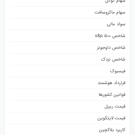
سهام گوگل
سهام ماکروسافت
سواد مالی
شاخص s&p 500
شاخص داوجونز
شاخص نزدک
فیسبوک
قرارداد هوشمند
قوانین کشورها
قیمت ریپل
قیمت لایتکوین
کاربرد بلاکچین