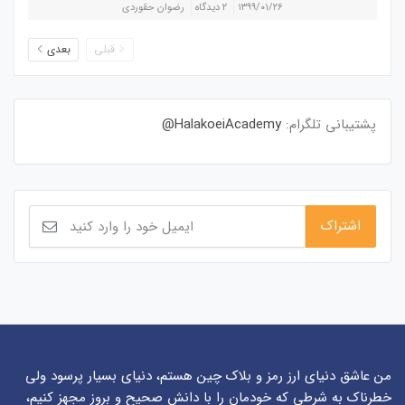
۱۳۹۹/۰۱/۲۶
۲ دیدگاه
رضوان حقوردی
قبلی
بعدی
پشتیبانی تلگرام:
HalakoeiAcademy@
من عاشق دنیای ارز رمز و بلاک چین هستم، دنیای بسیار پرسود ولی
خطرناک به شرطی که خودمان را با دانش صحیح و بروز مجهز کنیم،