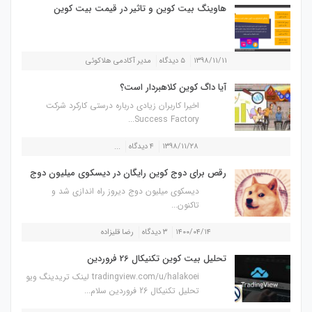
هاوینگ بیت کوین و تاثیر در قیمت بیت کوین
۱۳۹۸/۱۱/۱۱
۵ دیدگاه
مدیر آکادمی هلاکوئی
آیا داگ کوین کلاهبردار است؟
اخیرا کاربران زیادی درباره درستی کارکرد شرکت
Success Factory...
۱۳۹۸/۱۱/۲۸
۴ دیدگاه
...
رقص برای دوج کوین رایگان در دیسکوی میلیون دوج
دیسکوی میلیون دوج دیروز راه اندازی شد و
تاکنون...
۱۴۰۰/۰۴/۱۴
۳ دیدگاه
رضا قلیزاده
تحلیل بیت کوین تکنیکال 26 فروردین
tradingview.com/u/halakoei لینک تریدینگ ویو
تحلیل تکنیکال 26 فروردین سلام...