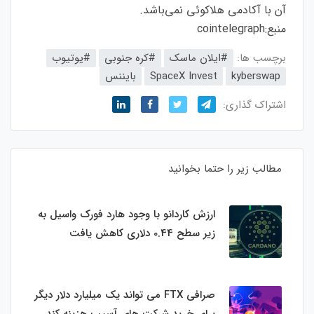
آن با آکادمی هلاکوئی نمی‌باشد.
منبع:
cointelegraph
برچسب ها:
#ایلان ماسک
#کره جنوبی
#یوتیوب
kyberswap
SpaceX Invest
بایننس
اشتراک گذاری:
مطالب زیر را حتما بخوانید
ارزش کاردانو با وجود هارد فورک واسیل به
زیر سطح 0.44 دلاری کاهش یافت
صرافی FTX می تواند یک میلیارد دلار دیگر
برای خرید شرکت های آسیب هزینه کند