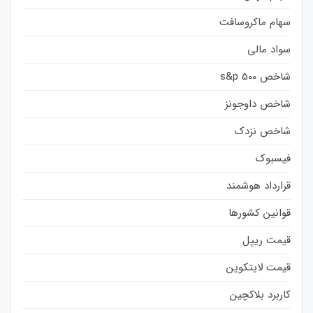
سهام ماکروسافت
سواد مالی
شاخص s&p 500
شاخص داوجونز
شاخص نزدک
فیسبوک
قرارداد هوشمند
قوانین کشورها
قیمت ریپل
قیمت لایتکوین
کاربرد بلاکچین