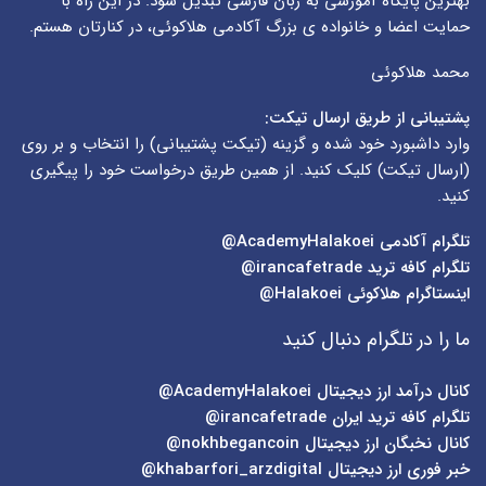
بهترین پایگاه آموزشی به زبان فارسی تبدیل شود. در این راه با
حمایت اعضا و خانواده ی بزرگ آکادمی هلاکوئی، در کنارتان هستم.
محمد هلاکوئی
پشتیبانی از طریق ارسال تیکت:
وارد داشبورد خود شده و گزینه (
تیکت پشتیبانی
) را انتخاب و بر روی
(
ارسال تیکت
) کلیک کنید. از همین طریق درخواست خود را پیگیری
کنید.
تلگرام آکادمی
AcademyHalakoei@
تلگرام کافه ترید
irancafetrade@
اینستاگرام هلاکوئی
Halakoei@
ما را در تلگرام دنبال کنید
کانال درآمد ارز دیجیتال
AcademyHalakoei@
تلگرام کافه ترید ایران
irancafetrade@
کانال نخبگان ارز دیجیتال
nokhbegancoin@
خبر فوری ارز دیجیتال
khabarfori_arzdigital@