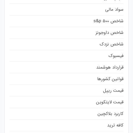
سواد مالی
شاخص s&p 500
شاخص داوجونز
شاخص نزدک
فیسبوک
قرارداد هوشمند
قوانین کشورها
قیمت ریپل
قیمت لایتکوین
کاربرد بلاکچین
کافه ترید