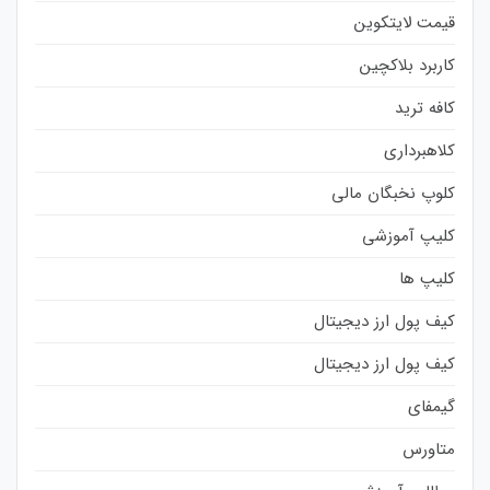
قیمت لایتکوین
کاربرد بلاکچین
کافه ترید
کلاهبرداری
کلوپ نخبگان مالی
کلیپ آموزشی
کلیپ ها
کیف پول ارز دیجیتال
کیف پول ارز دیجیتال
گیمفای
متاورس