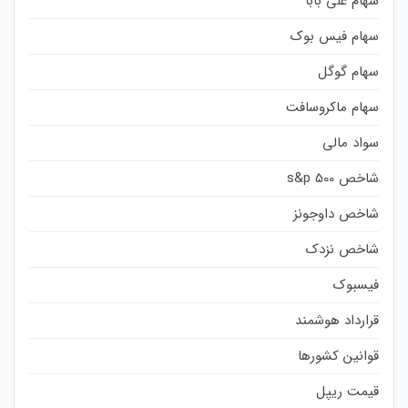
سهام علی بابا
سهام فیس بوک
سهام گوگل
سهام ماکروسافت
سواد مالی
شاخص s&p 500
شاخص داوجونز
شاخص نزدک
فیسبوک
قرارداد هوشمند
قوانین کشورها
قیمت ریپل