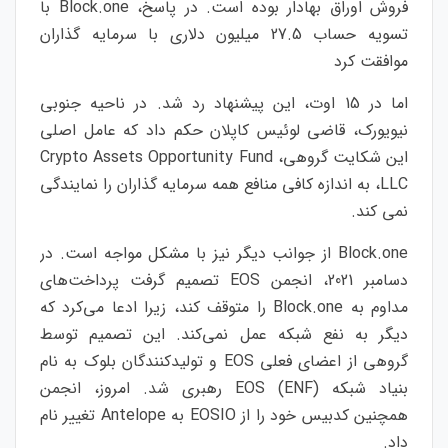
فروش اوراق بهادار بوده است. در پاسخ، Block.one با
تسویه حساب 27.5 میلیون دلاری با سرمایه گذاران
موافقت کرد
اما در 15 اوت، این پیشنهاد رد شد. در ناحیه جنوبی
نیویورک، قاضی لوئیس کاپلان حکم داد که عامل اصلی
این شکایت گروهی، Crypto Assets Opportunity Fund
LLC، به اندازه کافی منافع همه سرمایه گذاران را نمایندگی
نمی کند.
Block.one از جوانب دیگر نیز با مشکل مواجه است. در
دسامبر 2021، انجمن EOS تصمیم گرفت پرداخت‌های
مداوم به Block.one را متوقف کند، زیرا ادعا می‌کرد که
دیگر به نفع شبکه عمل نمی‌کند. این تصمیم توسط
گروهی از اعضای فعلی EOS و تولیدکنندگان بلوک به نام
بنیاد شبکه EOS (ENF) رهبری شد. امروز، انجمن
همچنین کدبیس خود را از EOSIO به Antelope تغییر نام
داد.