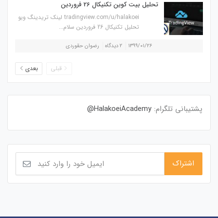
تحلیل بیت کوین تکنیکال 26 فروردین
tradingview.com/u/halakoei لینک تریدینگ ویو
تحلیل تکنیکال 26 فروردین سلام...
۱۳۹۹/۰۱/۲۶
۲ دیدگاه
رضوان حقوردی
قبلی
بعدی
پشتیبانی تلگرام:
HalakoeiAcademy@