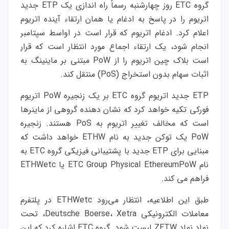
گروه ETC روز چهارشنبه رسماً راه اندازی یک ETP جدید
اتریوم را در پاسخ به ادغام یا همان ارتقاء آینده اتریوم
اعلام کرد. ادغام اتریوم که قرار است در اواسط سپتامبر
انجام شود، یک ارتقاء اجماع مورد انتظار است که قرار
است بلاک چین اتریوم را از PoW مبتنی بر ماینینگ به
اثبات سهام بدون استخراج (PoS) منتقل کند.
ETP جدید اتریوم گروه ETC بر یک زنجیره PoW اتریوم
فورکی تکیه خواهد کرد که نشان دهنده گروهی از ماینرها
است که مخالف تغییر اتریوم به PoS هستند. زنجیره
PoW یک توکن جدید به نام ETHW خواهد داشت که
مبنایی برای ETP جدید با پشتیبانی فیزیکی گروه ETC به
نام ETC Group Physical EthereumPoW یا ETHWetc
فراهم می کند.
طبق این اطلاعیه، انتظار می‌رود ETHWetc در پلتفرم
معاملات الکترونیکی Deutsche Boerse، Xetra، تحت
نماد نماد ZETW لیست شود. گروه ETC اشاره کرد که این