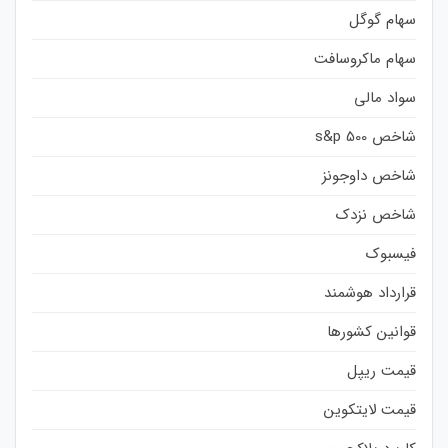
سهام گوگل
سهام ماکروسافت
سواد مالی
شاخص s&p 500
شاخص داوجونز
شاخص نزدک
فیسبوک
قرارداد هوشمند
قوانین کشورها
قیمت ریپل
قیمت لایتکوین