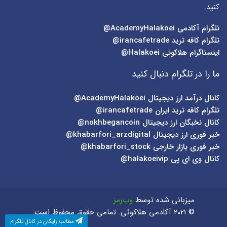
کنید.
تلگرام آکادمی
AcademyHalakoei@
تلگرام کافه ترید
irancafetrade@
اینستاگرام هلاکوئی
Halakoei@
ما را در تلگرام دنبال کنید
کانال درآمد ارز دیجیتال
AcademyHalakoei@
تلگرام کافه ترید ایران
irancafetrade@
کانال نخبگان ارز دیجیتال
nokhbegancoin@
خبر فوری ارز دیجیتال
khabarfori_arzdigital@
خبر فوری بازار خارجی
khabarfori_stock@
کانال وی ای پی
halakoeivip@
میزبانی شده توسط
وب‌رمز
© 2021 آکادمی هلاکوئی. تمامی حقوق محفوظ است.
مطالب رایگان در کانال تلگرام