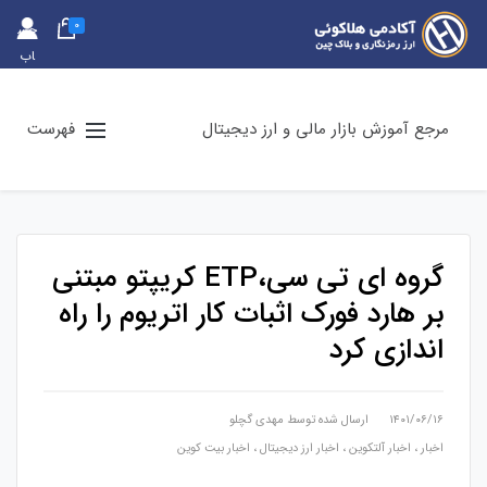
0
حس
اب
کارب
ری
مرجع آموزش بازار مالی و ارز دیجیتال
فهرست
گروه ای تی سی،ETP کریپتو مبتنی
بر هارد فورک اثبات کار اتریوم را راه
اندازی کرد
۱۴۰۱/۰۶/۱۶
ارسال شده توسط
مهدی گچلو
اخبار
،
اخبار آلتکوین
،
اخبار ارز دیجیتال
،
اخبار بیت کوین