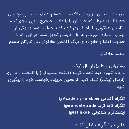
من عاشق دنیای ارز رمز و بلاک چین هستم، دنیای بسیار پرسود ولی
خطرناک به شرطی که خودمان را با دانش صحیح و بروز مجهز کنیم،
آکادمی هلاکوئی را راه اندازی کردم که با حمایت شما به یکی از
بهترین پایگاه آموزشی به زبان فارسی تبدیل شود. در این راه با
حمایت اعضا و خانواده ی بزرگ آکادمی هلاکوئی، در کنارتان هستم.
محمد هلاکوئی
پشتیبانی از طریق ارسال تیکت:
وارد داشبورد خود شده و گزینه (
تیکت پشتیبانی
) را انتخاب و بر روی
(
ارسال تیکت
) کلیک کنید. از همین طریق درخواست خود را پیگیری
کنید.
تلگرام آکادمی
AcademyHalakoei@
تلگرام کافه ترید
irancafetrade@
اینستاگرام هلاکوئی
Halakoei@
ما را در تلگرام دنبال کنید