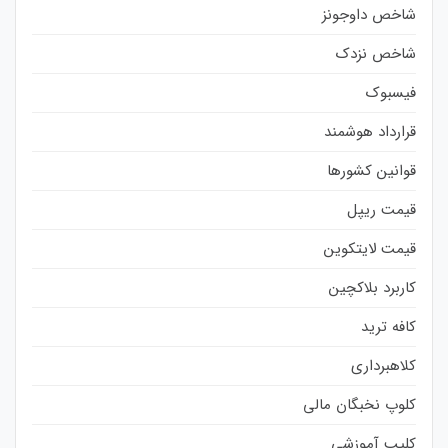
شاخص داوجونز
شاخص نزدک
فیسبوک
قرارداد هوشمند
قوانین کشورها
قیمت ریپل
قیمت لایتکوین
کاربرد بلاکچین
کافه ترید
کلاهبرداری
کلوپ نخبگان مالی
کلیپ آموزشی