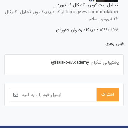
تحلیل بیت کوین تکنیکال 26 فروردین
tradingview.com/u/halakoei لینک تریدینگ ویو تحلیل تکنیکال
26 فروردین سلام...
۱۳۹۹/۰۱/۲۶
۲ دیدگاه
رضوان حقوردی
قبلی
بعدی
پشتیبانی تلگرام:
HalakoeiAcademy@