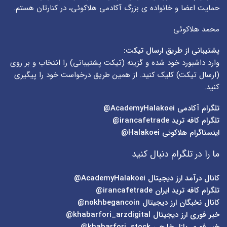
حمایت اعضا و خانواده ی بزرگ آکادمی هلاکوئی، در کنارتان هستم.
محمد هلاکوئی
پشتیبانی از طریق ارسال تیکت:
وارد داشبورد خود شده و گزینه (
تیکت پشتیبانی
) را انتخاب و بر روی
(
ارسال تیکت
) کلیک کنید. از همین طریق درخواست خود را پیگیری
کنید.
تلگرام آکادمی
AcademyHalakoei@
تلگرام کافه ترید
irancafetrade@
اینستاگرام هلاکوئی
Halakoei@
ما را در تلگرام دنبال کنید
کانال درآمد ارز دیجیتال
AcademyHalakoei@
تلگرام کافه ترید ایران
irancafetrade@
کانال نخبگان ارز دیجیتال
nokhbegancoin@
خبر فوری ارز دیجیتال
khabarfori_arzdigital@
خبر فوری بازار خارجی
khabarfori_stock@