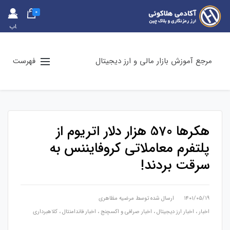
0
حس
اب
کارب
ری
مرجع آموزش بازار مالی و ارز دیجیتال
فهرست
هکرها 570 هزار دلار اتریوم از
پلتفرم معاملاتی کروفایننس به
سرقت بردند!
۱۴۰۱/۰۵/۱۹
ارسال شده توسط
مرضیه مظاهری
اخبار
،
اخبار ارز دیجیتال
،
اخبار صرافی و اکسچنج
،
اخبار فاندامنتال
،
کلاهبرداری