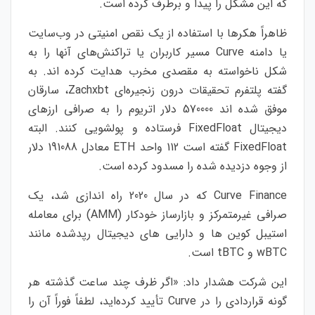
که این مشکل را پیدا و برطرف کرده است.
ظاهراً هکرها با استفاده از یک نقص امنیتی در وب‌سایت
یا دامنه Curve مسیر کاربران یا تراکنش‌های آنها را به
شکل ناخواسته به مقصدی مخرب هدایت کرده اند. به
گفته پلتفرم تحقیقات درون زنجیره‌ای Zachxbt، سارقان
موفق شده اند 570000 دلار اتریوم را به صرافی ارزهای
دیجیتال FixedFloat فرستاده و پولشویی کنند. البته
FixedFloat گفته است 112 واحد ETH معادل 191088 دلار
از وجوه دزدیده شده را مسدود کرده است.
Curve Finance که در سال 2020 راه اندازی شد، یک
صرافی غیرمتمرکز و بازارساز خودکار (AMM) برای معامله
استیبل کوین ها و دارایی های دیجیتال رپدشده مانند
wBTC و tBTC است.
این شرکت هشدار داد: «اگر ظرف چند ساعت گذشته هر
گونه قراردادی را در Curve تأیید کرده‌اید، لطفاً فوراً آن را