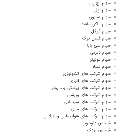
سهام اچ پی
سهام اپل
سهام آمازون
سهام ماکروسافت
سهام گوگل
سهام فیس بوک
سهام علی بابا
سهام دیزنی
سهام توئیتر
سهام تسلا
سهام شرکت های تکنولوژی
سهام شرکت های انرژی
سهام شرکت های پزشکی و داروئی
سهام شرکت های ورزشی
سهام شرکت های سینمائی
سهام شرکت های مالی
سهام شرکت های هواپیمایی و ایرلاین
شاخص داوجونز
شاخص نزدک