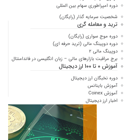
دوره امپراطوری سهام بین المللی
شخصیت سرمایه گذار (رایگان)
ترید و معامله گری
دوره موج سواری (رایگان)
دوره دوپینگ مالی (ترید حرفه ای)
دوپینگ مالی ۲
برج مراقبت بازارهای مالی – زبان انگلیسی در فاندامنتال
آموزش 0 تا 100 ارز دیجیتال
دوره نخبگان ارز دیجیتال
آموزش باینانس
آموزش Coinex
اخبار ارز دیجیتال