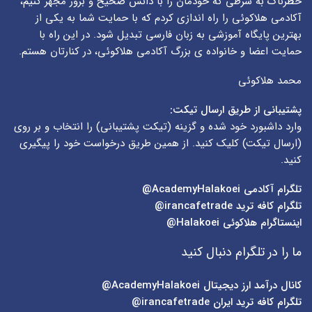
خطرناک به شرطی که خودمان را با دانش صحیح و بروز مجهز کنیم،
آکادمی هلاکوئی را راه اندازی کردم که با حمایت شما به یکی از
بهترین پایگاه آموزشی به زبان فارسی تبدیل شود. در این راه با
حمایت اعضا و خانواده ی بزرگ آکادمی هلاکوئی، در کنارتان هستم.
محمد هلاکوئی
پشتیبانی از طریق ارسال تیکت:
وارد داشبورد خود شده و گزینه (
تیکت پشتیبانی
) را انتخاب و بر روی
(
ارسال تیکت
) کلیک کنید. از همین طریق درخواست خود را پیگیری
کنید.
تلگرام آکادمی
AcademyHalakoei@
تلگرام کافه ترید
irancafetrade@
اینستاگرام هلاکوئی
Halakoei@
ما را در تلگرام دنبال کنید
کانال درآمد ارز دیجیتال
AcademyHalakoei@
تلگرام کافه ترید ایران
irancafetrade@