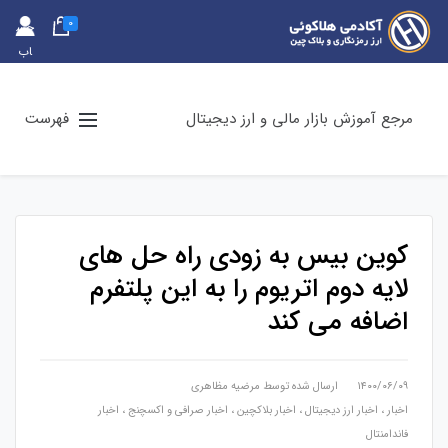
0
حس
اب
کارب
ری
مرجع آموزش بازار مالی و ارز دیجیتال
فهرست
کوین بیس به زودی راه حل های
لایه دوم اتریوم را به این پلتفرم
اضافه می کند
۱۴۰۰/۰۶/۰۹
ارسال شده توسط
مرضیه مظاهری
اخبار
،
اخبار ارز دیجیتال
،
اخبار بلاکچین
،
اخبار صرافی و اکسچنج
،
اخبار
فاندامنتال