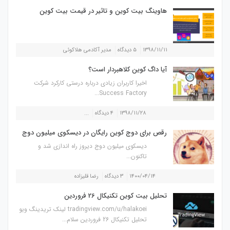
هاوینگ بیت کوین و تاثیر در قیمت بیت کوین
۱۳۹۸/۱۱/۱۱
۵ دیدگاه
مدیر آکادمی هلاکوئی
آیا داگ کوین کلاهبردار است؟
اخیرا کاربران زیادی درباره درستی کارکرد شرکت
Success Factory...
۱۳۹۸/۱۱/۲۸
۴ دیدگاه
...
رقص برای دوج کوین رایگان در دیسکوی میلیون دوج
دیسکوی میلیون دوج دیروز راه اندازی شد و
تاکنون...
۱۴۰۰/۰۴/۱۴
۳ دیدگاه
رضا قلیزاده
تحلیل بیت کوین تکنیکال 26 فروردین
tradingview.com/u/halakoei لینک تریدینگ ویو
تحلیل تکنیکال 26 فروردین سلام...