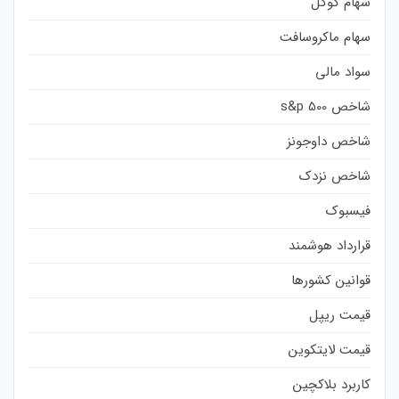
سهام گوگل
سهام ماکروسافت
سواد مالی
شاخص s&p 500
شاخص داوجونز
شاخص نزدک
فیسبوک
قرارداد هوشمند
قوانین کشورها
قیمت ریپل
قیمت لایتکوین
کاربرد بلاکچین