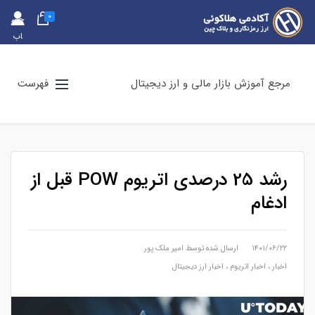
0
حس
اب
کارب
ری
مرجع آموزش بازار مالی و ارز دیجیتال
فهرست
رشد 25 درصدی اتریوم POW قبل از
ادغام
۱۴۰۱/۰۶/۲۲
ارسال شده توسط
امیر ملک پور
اخبار
،
اخبار اتریوم
،
اخبار ارز دیجیتال