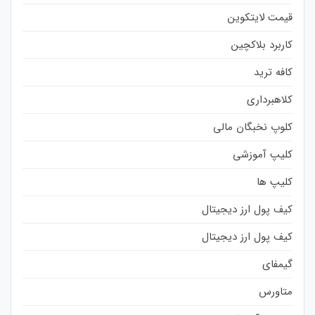
قیمت لایتکوین
کاربرد بلاکچین
کافه ترید
کلاهبرداری
کلوپ نخبگان مالی
کلیپ آموزشی
کلیپ ها
کیف پول ارز دیجیتال
کیف پول ارز دیجیتال
گیمفای
متاورس