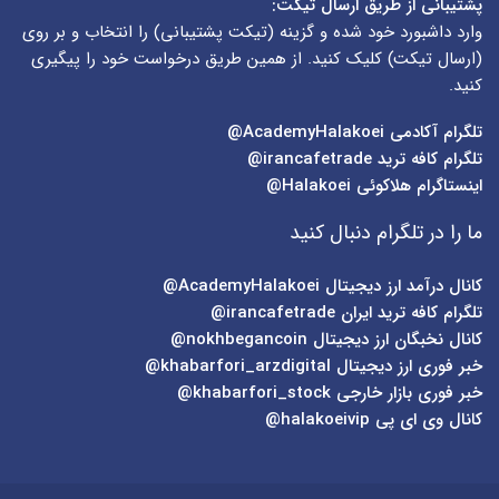
پشتیبانی از طریق ارسال تیکت:
وارد داشبورد خود شده و گزینه (
تیکت پشتیبانی
) را انتخاب و بر روی
(
ارسال تیکت
) کلیک کنید. از همین طریق درخواست خود را پیگیری
کنید.
تلگرام آکادمی
AcademyHalakoei@
تلگرام کافه ترید
irancafetrade@
اینستاگرام هلاکوئی
Halakoei@
ما را در تلگرام دنبال کنید
کانال درآمد ارز دیجیتال
AcademyHalakoei@
تلگرام کافه ترید ایران
irancafetrade@
کانال نخبگان ارز دیجیتال
nokhbegancoin@
خبر فوری ارز دیجیتال
khabarfori_arzdigital@
خبر فوری بازار خارجی
khabarfori_stock@
کانال وی ای پی
halakoeivip@