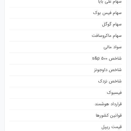
سهام علی بابا
سهام فیس بوک
سهام گوگل
سهام ماکروسافت
سواد مالی
شاخص s&p 500
شاخص داوجونز
شاخص نزدک
فیسبوک
قرارداد هوشمند
قوانین کشورها
قیمت ریپل