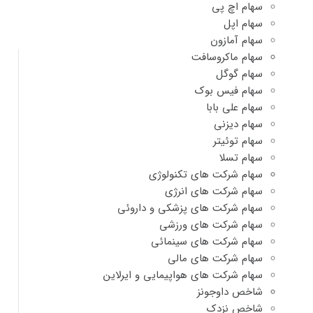
سهام اچ پی
سهام اپل
سهام آمازون
سهام ماکروسافت
سهام گوگل
سهام فیس بوک
سهام علی بابا
سهام دیزنی
سهام توئیتر
سهام تسلا
سهام شرکت های تکنولوژی
سهام شرکت های انرژی
سهام شرکت های پزشکی و داروئی
سهام شرکت های ورزشی
سهام شرکت های سینمائی
سهام شرکت های مالی
سهام شرکت های هواپیمایی و ایرلاین
شاخص داوجونز
شاخص نزدک