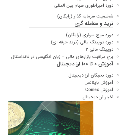
دوره امپراطوری سهام بین المللی
شخصیت سرمایه گذار (رایگان)
ترید و معامله گری
دوره موج سواری (رایگان)
دوره دوپینگ مالی (ترید حرفه ای)
دوپینگ مالی ۲
برج مراقبت بازارهای مالی – زبان انگلیسی در فاندامنتال
آموزش 0 تا 100 ارز دیجیتال
دوره نخبگان ارز دیجیتال
آموزش باینانس
آموزش Coinex
اخبار ارز دیجیتال