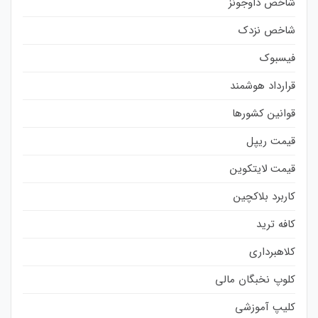
شاخص داوجونز
شاخص نزدک
فیسبوک
قرارداد هوشمند
قوانین کشورها
قیمت ریپل
قیمت لایتکوین
کاربرد بلاکچین
کافه ترید
کلاهبرداری
کلوپ نخبگان مالی
کلیپ آموزشی