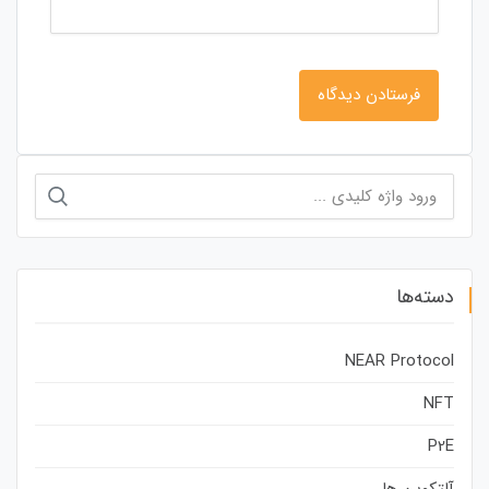
جستجو
برای:
دسته‌ها
NEAR Protocol
NFT
P2E
آلتکوین ها