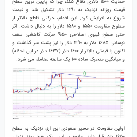
حمایت 1500 دلاری دفاع کنند، چرا که پایین ترین سطح
قیمت روزانه نزدیک به 1490 دلار تشکیل شد و قیمت
شروع به افزایش کرد. این اقدام، حرکتی قاطع بالاتر از
سطوح مقاومت 1550 و 1580 دلار را به دنبال داشت. اتر
حتی سطح فیبوی اصلاحی 50% حرکت کاهشی سقف
نوسانی 1685 دلار به 1490 دلار را نیز پشت سر گذاشت و
اکنون با قیمتی بالاتر از 1600 دلار (1637 دلار در این لحظه)
و میانگین متحرک ساده 100 یک ساعته معامله می شود.
اولین مقاومت در مسیر صعودی این ارز، نزدیک به سطح
1650 دلار قرار دارد. علاوه بر این، یک خط روند نزولی