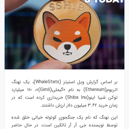
بر اساس گزارش ویل استیتز (
WhaleStats
)، یک نهنگ
اتریوم(
Ethereum
) به نام «گیملی(
Gimli
)»، 110 میلیارد
توکن شیبا اینو(
Shiba Inu
) خریداری کرده است که در
زمان خرید 3.62 میلیون دلار ارزش داشتند.
این نهنگ که نام یک جنگجوی کوتوله خیالی خلق شده
توسط نویسنده جی آر آر تالکین است، در حال حاضر