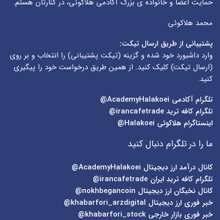
حمایت اعضا و خانواده ی بزرگ آکادمی هلاکوئی، در کنارتان هستم.
محمد هلاکوئی
پشتیبانی از طریق ارسال تیکت:
وارد داشبورد خود شده و گزینه (
تیکت پشتیبانی
) را انتخاب و بر روی
(
ارسال تیکت
) کلیک کنید. از همین طریق درخواست خود را پیگیری
کنید.
تلگرام آکادمی
AcademyHalakoei@
تلگرام کافه ترید
irancafetrade@
اینستاگرام هلاکوئی
Halakoei@
ما را در تلگرام دنبال کنید
کانال درآمد ارز دیجیتال
AcademyHalakoei@
تلگرام کافه ترید ایران
irancafetrade@
کانال نخبگان ارز دیجیتال
nokhbegancoin@
خبر فوری ارز دیجیتال
khabarfori_arzdigital@
خبر فوری بازار خارجی
khabarfori_stock@