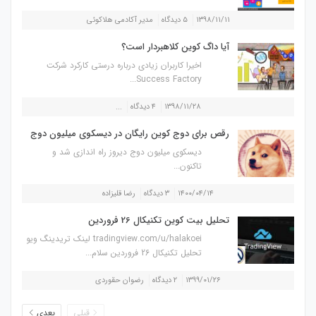
۱۳۹۸/۱۱/۱۱
۵ دیدگاه
مدیر آکادمی هلاکوئی
آیا داگ کوین کلاهبردار است؟
اخیرا کاربران زیادی درباره درستی کارکرد شرکت
Success Factory...
۱۳۹۸/۱۱/۲۸
۴ دیدگاه
...
رقص برای دوج کوین رایگان در دیسکوی میلیون دوج
دیسکوی میلیون دوج دیروز راه اندازی شد و
تاکنون...
۱۴۰۰/۰۴/۱۴
۳ دیدگاه
رضا قلیزاده
تحلیل بیت کوین تکنیکال 26 فروردین
tradingview.com/u/halakoei لینک تریدینگ ویو
تحلیل تکنیکال 26 فروردین سلام...
۱۳۹۹/۰۱/۲۶
۲ دیدگاه
رضوان حقوردی
قبلی
بعدی