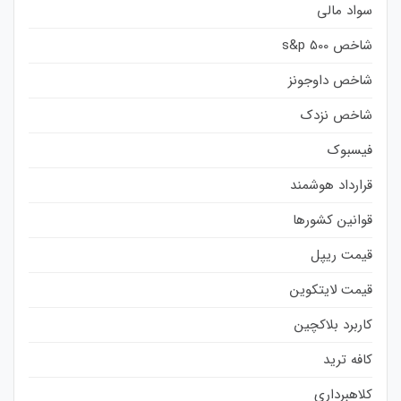
سواد مالی
شاخص s&p 500
شاخص داوجونز
شاخص نزدک
فیسبوک
قرارداد هوشمند
قوانین کشورها
قیمت ریپل
قیمت لایتکوین
کاربرد بلاکچین
کافه ترید
کلاهبرداری