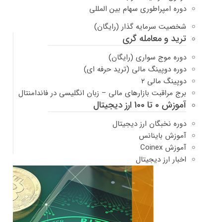
دوره امپراطوری سهام بین المللی
شخصیت سرمایه گذار (رایگان)
ترید و معامله گری
دوره موج سواری (رایگان)
دوره دوپینگ مالی (ترید حرفه ای)
دوپینگ مالی ۲
برج مراقبت بازارهای مالی – زبان انگلیسی در فاندامنتال
آموزش 0 تا 100 ارز دیجیتال
دوره نخبگان ارز دیجیتال
آموزش باینانس
آموزش Coinex
اخبار ارز دیجیتال