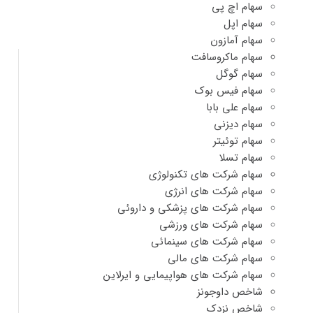
سهام اچ پی
سهام اپل
سهام آمازون
سهام ماکروسافت
سهام گوگل
سهام فیس بوک
سهام علی بابا
سهام دیزنی
سهام توئیتر
سهام تسلا
سهام شرکت های تکنولوژی
سهام شرکت های انرژی
سهام شرکت های پزشکی و داروئی
سهام شرکت های ورزشی
سهام شرکت های سینمائی
سهام شرکت های مالی
سهام شرکت های هواپیمایی و ایرلاین
شاخص داوجونز
شاخص نزدک