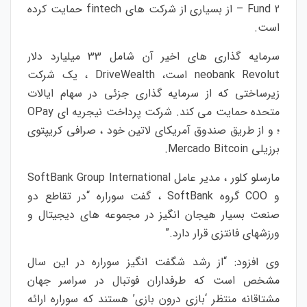
Fund 2 – از بسیاری از شرکت های fintech حمایت کرده
است.
سرمایه گذاری های
اخیر آن شامل 33 میلیارد دلار
neobank Revolut است،
DriveWealth ، یک شرکت
زیرساختی که از سرمایه گذاری جزئی در سهام ایالات
متحده حمایت می کند.
شرکت پرداخت نیجریه ای OPay
؛
و از طریق صندوق آمریکای لاتین خود ، صرافی کریپتوی
برزیلی Mercado Bitcoin.
مارسلو کلور ، مدیر عامل SoftBank Group International
و COO گروه SoftBank ، گفت سوراره “در تقاطع دو
صنعت بسیار هیجان انگیز در مجموعه های دیجیتال و
ورزشهای فانتزی قرار دارد.”
وی افزود: “از رشد شگفت انگیز سوراره در این سال
مشخص است که طرفداران فوتبال در سراسر جهان
مشتاقانه منتظر ‘بازی درون بازی’ هستند که سوراره ارائه