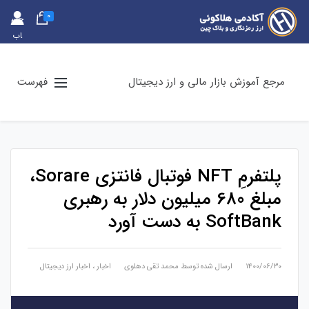
0
حس
اب
کارب
ری
مرجع آموزش بازار مالی و ارز دیجیتال
فهرست
پلتفرمِ NFT فوتبال فانتزی Sorare،
مبلغ 680 میلیون دلار به رهبری
SoftBank به دست آورد
۱۴۰۰/۰۶/۳۰
ارسال شده توسط
محمد تقی دهلوی
اخبار
،
اخبار ارز دیجیتال