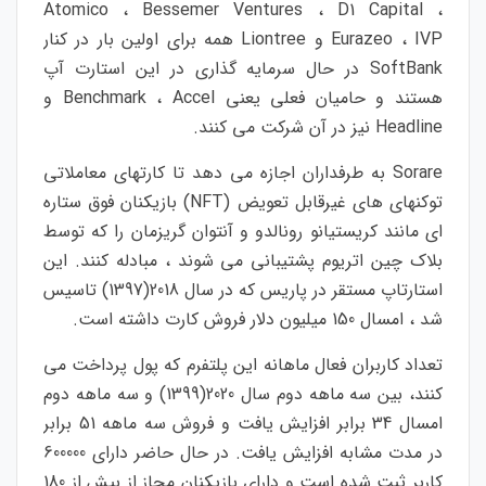
Atomico ، Bessemer Ventures ، D1 Capital ،
Eurazeo ، IVP و Liontree همه برای اولین بار در کنار
SoftBank در حال سرمایه گذاری در این استارت آپ
هستند و حامیان فعلی یعنی Benchmark ، Accel و
Headline نیز در آن شرکت می کنند.
Sorare به طرفداران اجازه می دهد تا کارتهای معاملاتی
توکنهای های غیرقابل تعویض (NFT) بازیکنان فوق ستاره
ای مانند کریستیانو رونالدو و آنتوان گریزمان را که توسط
بلاک چین اتریوم پشتیبانی می شوند ، مبادله کنند.
این
استارتاپ مستقر در پاریس که در سال 2018(1397) تاسیس
شد ، امسال 150 میلیون دلار فروش کارت داشته است.
تعداد کاربران فعال ماهانه این پلتفرم که پول پرداخت می
کنند، بین سه ماهه دوم سال 2020(1399) و سه ماهه دوم
امسال 34 برابر افزایش یافت و فروش سه ماهه 51 برابر
در مدت مشابه افزایش یافت.
در حال حاضر دارای 600000
کاربر ثبت شده است و دارای بازیکنان مجاز از بیش از 180