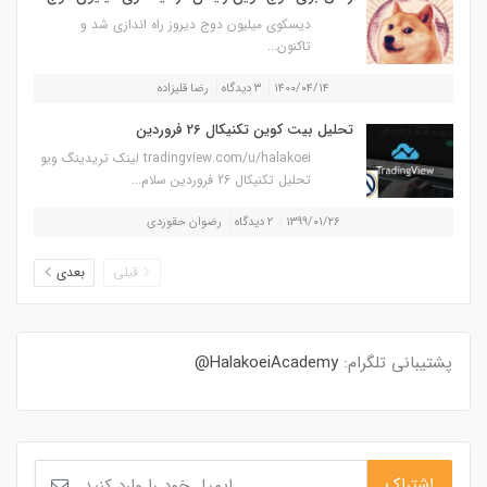
دیسکوی میلیون دوج دیروز راه اندازی شد و
تاکنون...
۱۴۰۰/۰۴/۱۴
۳ دیدگاه
رضا قلیزاده
تحلیل بیت کوین تکنیکال 26 فروردین
tradingview.com/u/halakoei لینک تریدینگ ویو
تحلیل تکنیکال 26 فروردین سلام...
۱۳۹۹/۰۱/۲۶
۲ دیدگاه
رضوان حقوردی
قبلی
بعدی
پشتیبانی تلگرام:
HalakoeiAcademy@