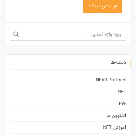
جستجو
برای:
دسته‌ها
NEAR Protocol
NFT
P2E
آلتکوین ها
آموزش NFT