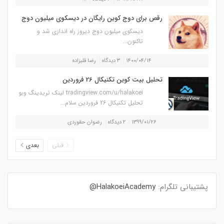
رقص برای دوج کوین رایگان در دیسکوی میلیون دوج
دیسکوی میلیون دوج دیروز راه اندازی شد و
تاکنون...
۱۴۰۰/۰۴/۱۴
۳ دیدگاه
رضا قلیزاده
تحلیل بیت کوین تکنیکال 26 فروردین
tradingview.com/u/halakoei لینک تریدینگ ویو
تحلیل تکنیکال 26 فروردین سلام...
۱۳۹۹/۰۱/۲۶
۲ دیدگاه
رضوان حقوردی
قبلی
بعدی
پشتیبانی تلگرام:
HalakoeiAcademy@