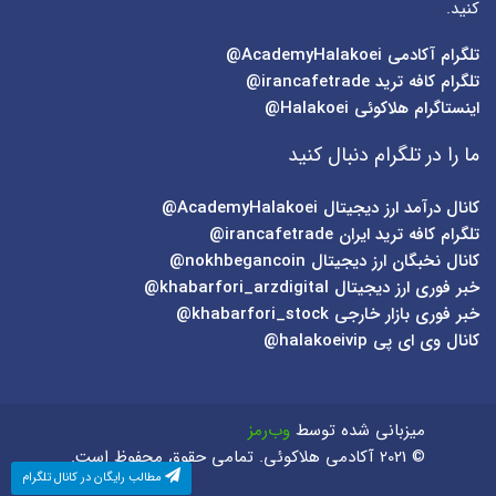
کنید.
تلگرام آکادمی
AcademyHalakoei@
تلگرام کافه ترید
irancafetrade@
اینستاگرام هلاکوئی
Halakoei@
ما را در تلگرام دنبال کنید
کانال درآمد ارز دیجیتال
AcademyHalakoei@
تلگرام کافه ترید ایران
irancafetrade@
کانال نخبگان ارز دیجیتال
nokhbegancoin@
خبر فوری ارز دیجیتال
khabarfori_arzdigital@
خبر فوری بازار خارجی
khabarfori_stock@
کانال وی ای پی
halakoeivip@
میزبانی شده توسط
وب‌رمز
© 2021 آکادمی هلاکوئی. تمامی حقوق محفوظ است.
مطالب رایگان در کانال تلگرام