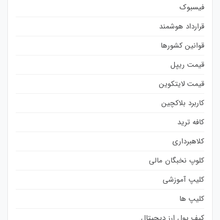
فیسبوک
قرارداد هوشمند
قوانین کشورها
قیمت ریپل
قیمت لایتکوین
کاربرد بلاکچین
کافه ترید
کلاهبرداری
کلوپ نخبگان مالی
کلیپ آموزشی
کلیپ ها
کیف پول ارز دیجیتال