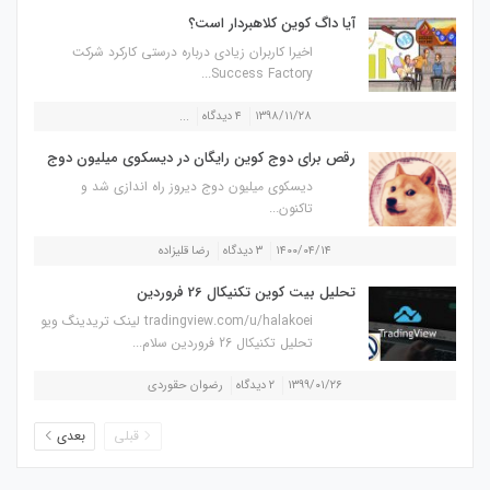
آیا داگ کوین کلاهبردار است؟
اخیرا کاربران زیادی درباره درستی کارکرد شرکت
Success Factory...
۱۳۹۸/۱۱/۲۸
۴ دیدگاه
...
رقص برای دوج کوین رایگان در دیسکوی میلیون دوج
دیسکوی میلیون دوج دیروز راه اندازی شد و
تاکنون...
۱۴۰۰/۰۴/۱۴
۳ دیدگاه
رضا قلیزاده
تحلیل بیت کوین تکنیکال 26 فروردین
tradingview.com/u/halakoei لینک تریدینگ ویو
تحلیل تکنیکال 26 فروردین سلام...
۱۳۹۹/۰۱/۲۶
۲ دیدگاه
رضوان حقوردی
قبلی
بعدی