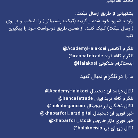
محمد هلاکوئی
پشتیبانی از طریق ارسال تیکت:
وارد داشبورد خود شده و گزینه (
تیکت پشتیبانی
) را انتخاب و بر روی
(
ارسال تیکت
) کلیک کنید. از همین طریق درخواست خود را پیگیری
کنید.
تلگرام آکادمی
AcademyHalakoei@
تلگرام کافه ترید
irancafetrade@
اینستاگرام هلاکوئی
Halakoei@
ما را در تلگرام دنبال کنید
کانال درآمد ارز دیجیتال
AcademyHalakoei@
تلگرام کافه ترید ایران
irancafetrade@
کانال نخبگان ارز دیجیتال
nokhbegancoin@
خبر فوری ارز دیجیتال
khabarfori_arzdigital@
خبر فوری بازار خارجی
khabarfori_stock@
کانال وی ای پی
halakoeivip@