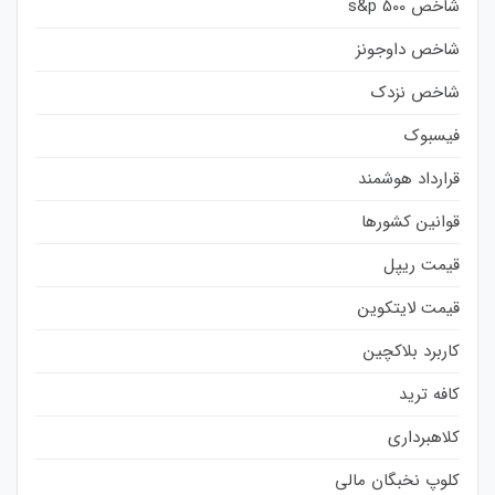
شاخص s&p 500
شاخص داوجونز
شاخص نزدک
فیسبوک
قرارداد هوشمند
قوانین کشورها
قیمت ریپل
قیمت لایتکوین
کاربرد بلاکچین
کافه ترید
کلاهبرداری
کلوپ نخبگان مالی