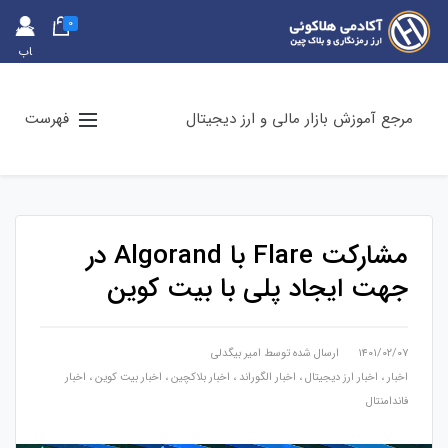
0
حس
اب
کارب
ری
مرجع آموزش بازار مالی و ارز دیجیتال
فهرست
مشارکت Flare با Algorand در
جهت ایجاد پلی با بیت کوین
۱۴۰۱/۰۲/۰۷
ارسال شده توسط
امیر بیگدلی
اخبار
،
اخبار ارز دیجیتال
،
اخبار الگوراند
،
اخبار بلاکچین
،
اخبار بیت کوین
،
اخبار
فاندامنتال