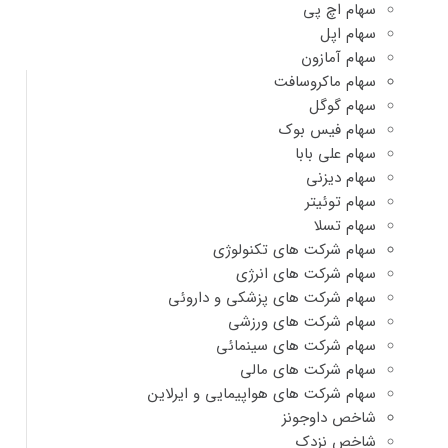
سهام اچ پی
سهام اپل
سهام آمازون
سهام ماکروسافت
سهام گوگل
سهام فیس بوک
سهام علی بابا
سهام دیزنی
سهام توئیتر
سهام تسلا
سهام شرکت های تکنولوژی
سهام شرکت های انرژی
سهام شرکت های پزشکی و داروئی
سهام شرکت های ورزشی
سهام شرکت های سینمائی
سهام شرکت های مالی
سهام شرکت های هواپیمایی و ایرلاین
شاخص داوجونز
شاخص نزدک