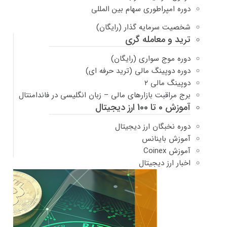
دوره امپراطوری سهام بین المللی
شخصیت سرمایه گذار (رایگان)
ترید و معامله گری
دوره موج سواری (رایگان)
دوره دوپینگ مالی (ترید حرفه ای)
دوپینگ مالی ۲
برج مراقبت بازارهای مالی – زبان انگلیسی در فاندامنتال
آموزش 0 تا 100 ارز دیجیتال
دوره نخبگان ارز دیجیتال
آموزش باینانس
آموزش Coinex
اخبار ارز دیجیتال