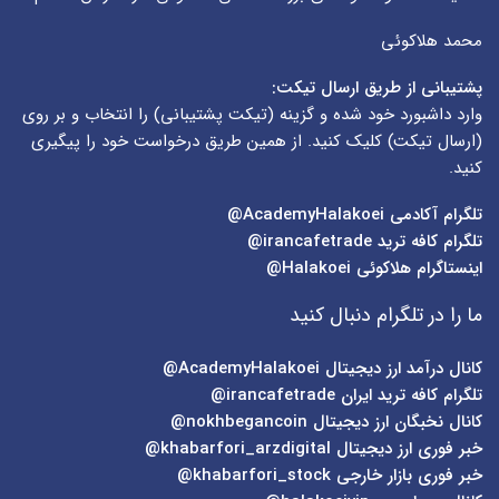
محمد هلاکوئی
پشتیبانی از طریق ارسال تیکت:
وارد داشبورد خود شده و گزینه (
تیکت پشتیبانی
) را انتخاب و بر روی
(
ارسال تیکت
) کلیک کنید. از همین طریق درخواست خود را پیگیری
کنید.
تلگرام آکادمی
AcademyHalakoei@
تلگرام کافه ترید
irancafetrade@
اینستاگرام هلاکوئی
Halakoei@
ما را در تلگرام دنبال کنید
کانال درآمد ارز دیجیتال
AcademyHalakoei@
تلگرام کافه ترید ایران
irancafetrade@
کانال نخبگان ارز دیجیتال
nokhbegancoin@
خبر فوری ارز دیجیتال
khabarfori_arzdigital@
خبر فوری بازار خارجی
khabarfori_stock@