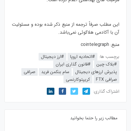
این مطلب صرفاً ترجمه از منبع ذکر شده بوده و مسئولیت
آن با آکادمی هلاکوئی نمی‌باشد
.
منبع:
cointelegraph
برچسب ها:
#اتحادیه اروپا
#ارز‌ دیجیتال
#بلاک‌ چین
#قانون گذاری ایران
پذیرش ارزهای دیجیتال
سام بنکمن فرید
صرافی
صرافی FTX
کریپتوکارنسی
اشتراک گذاری:
مطالب زیر را حتما بخوانید