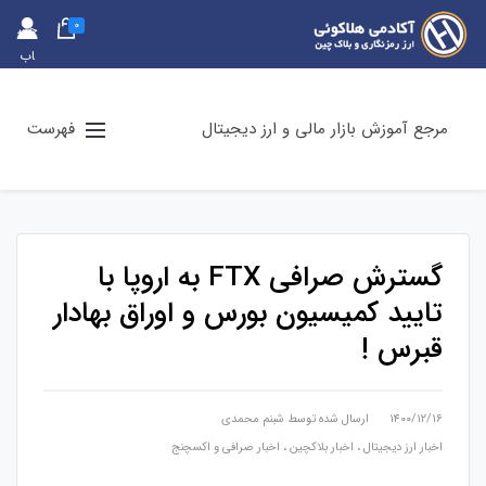
0
حس
اب
کارب
ری
مرجع آموزش بازار مالی و ارز دیجیتال
فهرست
گسترش صرافی FTX به اروپا با
تایید کمیسیون بورس و اوراق بهادار
قبرس !
۱۴۰۰/۱۲/۱۶
ارسال شده توسط
شبنم محمدی
اخبار ارز دیجیتال
،
اخبار بلاکچین
،
اخبار صرافی و اکسچنج