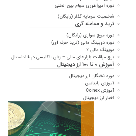
دوره امپراطوری سهام بین المللی
شخصیت سرمایه گذار (رایگان)
ترید و معامله گری
دوره موج سواری (رایگان)
دوره دوپینگ مالی (ترید حرفه ای)
دوپینگ مالی ۲
برج مراقبت بازارهای مالی – زبان انگلیسی در فاندامنتال
آموزش 0 تا 100 ارز دیجیتال
دوره نخبگان ارز دیجیتال
آموزش باینانس
آموزش Coinex
اخبار ارز دیجیتال