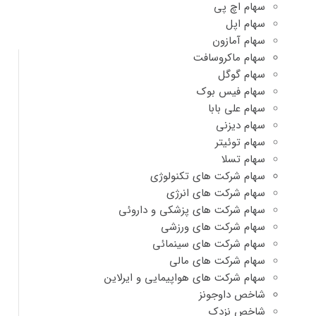
سهام اچ پی
سهام اپل
سهام آمازون
سهام ماکروسافت
سهام گوگل
سهام فیس بوک
سهام علی بابا
سهام دیزنی
سهام توئیتر
سهام تسلا
سهام شرکت های تکنولوژی
سهام شرکت های انرژی
سهام شرکت های پزشکی و داروئی
سهام شرکت های ورزشی
سهام شرکت های سینمائی
سهام شرکت های مالی
سهام شرکت های هواپیمایی و ایرلاین
شاخص داوجونز
شاخص نزدک