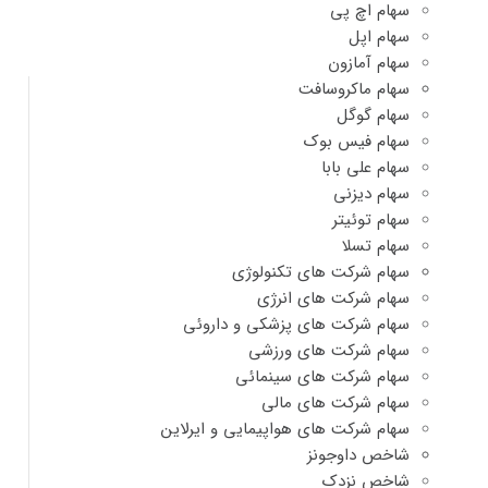
سهام اچ پی
سهام اپل
سهام آمازون
سهام ماکروسافت
سهام گوگل
سهام فیس بوک
سهام علی بابا
سهام دیزنی
سهام توئیتر
سهام تسلا
سهام شرکت های تکنولوژی
سهام شرکت های انرژی
سهام شرکت های پزشکی و داروئی
سهام شرکت های ورزشی
سهام شرکت های سینمائی
سهام شرکت های مالی
سهام شرکت های هواپیمایی و ایرلاین
شاخص داوجونز
شاخص نزدک