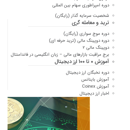
دوره امپراطوری سهام بین المللی
شخصیت سرمایه گذار (رایگان)
ترید و معامله گری
دوره موج سواری (رایگان)
دوره دوپینگ مالی (ترید حرفه ای)
دوپینگ مالی ۲
برج مراقبت بازارهای مالی – زبان انگلیسی در فاندامنتال
آموزش 0 تا 100 ارز دیجیتال
دوره نخبگان ارز دیجیتال
آموزش باینانس
آموزش Coinex
اخبار ارز دیجیتال