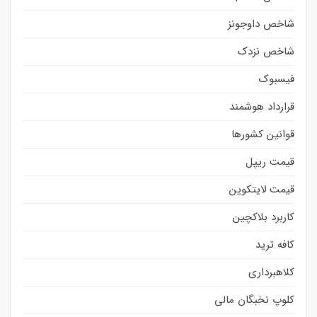
شاخص داوجونز
شاخص نزدک
فیسبوک
قرارداد هوشمند
قوانین کشورها
قیمت ریپل
قیمت لایتکوین
کاربرد بلاکچین
کافه ترید
کلاهبرداری
کلوپ نخبگان مالی