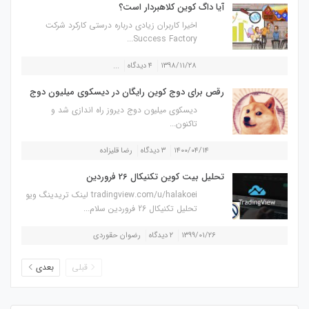
آیا داگ کوین کلاهبردار است؟
اخیرا کاربران زیادی درباره درستی کارکرد شرکت
Success Factory...
۱۳۹۸/۱۱/۲۸
۴ دیدگاه
...
رقص برای دوج کوین رایگان در دیسکوی میلیون دوج
دیسکوی میلیون دوج دیروز راه اندازی شد و
تاکنون...
۱۴۰۰/۰۴/۱۴
۳ دیدگاه
رضا قلیزاده
تحلیل بیت کوین تکنیکال 26 فروردین
tradingview.com/u/halakoei لینک تریدینگ ویو
تحلیل تکنیکال 26 فروردین سلام...
۱۳۹۹/۰۱/۲۶
۲ دیدگاه
رضوان حقوردی
قبلی
بعدی