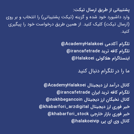
پشتیبانی از طریق ارسال تیکت:
وارد داشبورد خود شده و گزینه (
تیکت پشتیبانی
) را انتخاب و بر روی
(
ارسال تیکت
) کلیک کنید. از همین طریق درخواست خود را پیگیری
کنید.
تلگرام آکادمی
AcademyHalakoei@
تلگرام کافه ترید
irancafetrade@
اینستاگرام هلاکوئی
Halakoei@
ما را در تلگرام دنبال کنید
کانال درآمد ارز دیجیتال
AcademyHalakoei@
تلگرام کافه ترید ایران
irancafetrade@
کانال نخبگان ارز دیجیتال
nokhbegancoin@
خبر فوری ارز دیجیتال
khabarfori_arzdigital@
خبر فوری بازار خارجی
khabarfori_stock@
کانال وی ای پی
halakoeivip@