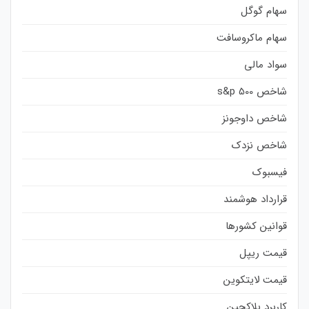
سهام گوگل
سهام ماکروسافت
سواد مالی
شاخص s&p 500
شاخص داوجونز
شاخص نزدک
فیسبوک
قرارداد هوشمند
قوانین کشورها
قیمت ریپل
قیمت لایتکوین
کاربرد بلاکچین