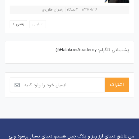
۱۳۹۹/۰۱/۲۶
۲ دیدگاه
رضوان حقوردی
قبلی
بعدی
پشتیبانی تلگرام:
HalakoeiAcademy@
من عاشق دنیای ارز رمز و بلاک چین هستم، دنیای بسیار پرسود ولی