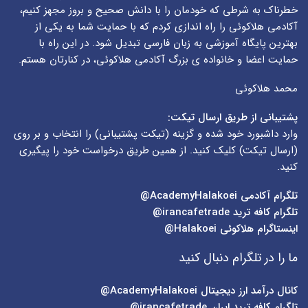
خطرناک به شرطی که خودمان را با دانش صحیح و بروز مجهز کنیم،
آکادمی هلاکوئی را راه اندازی کردم که با حمایت شما به یکی از
بهترین پایگاه آموزشی به زبان فارسی تبدیل شود. در این راه با
حمایت اعضا و خانواده ی بزرگ آکادمی هلاکوئی، در کنارتان هستم.
محمد هلاکوئی
پشتیبانی از طریق ارسال تیکت:
وارد داشبورد خود شده و گزینه (
تیکت پشتیبانی
) را انتخاب و بر روی
(
ارسال تیکت
) کلیک کنید. از همین طریق درخواست خود را پیگیری
کنید.
تلگرام آکادمی
AcademyHalakoei@
تلگرام کافه ترید
irancafetrade@
اینستاگرام هلاکوئی
Halakoei@
ما را در تلگرام دنبال کنید
کانال درآمد ارز دیجیتال
AcademyHalakoei@
تلگرام کافه ترید ایران
irancafetrade@