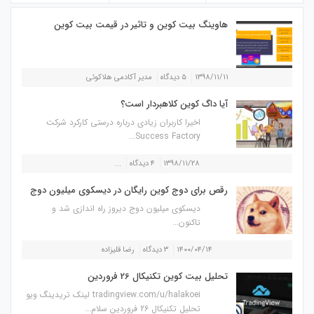
هاوینگ بیت کوین و تاثیر در قیمت بیت کوین
۱۳۹۸/۱۱/۱۱
۵ دیدگاه
مدیر آکادمی هلاکوئی
آیا داگ کوین کلاهبردار است؟
اخیرا کاربران زیادی درباره درستی کارکرد شرکت
Success Factory...
۱۳۹۸/۱۱/۲۸
۴ دیدگاه
...
رقص برای دوج کوین رایگان در دیسکوی میلیون دوج
دیسکوی میلیون دوج دیروز راه اندازی شد و
تاکنون...
۱۴۰۰/۰۴/۱۴
۳ دیدگاه
رضا قلیزاده
تحلیل بیت کوین تکنیکال 26 فروردین
tradingview.com/u/halakoei لینک تریدینگ ویو
تحلیل تکنیکال 26 فروردین سلام...