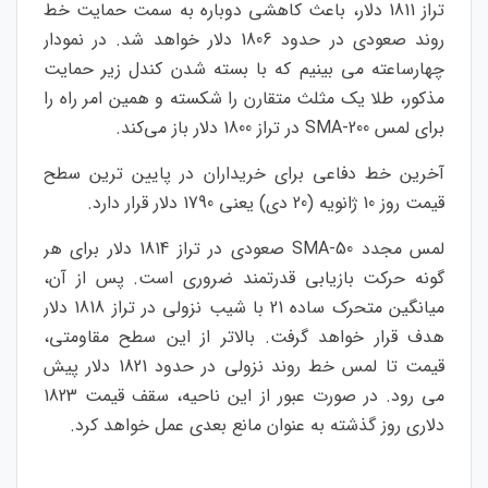
تراز 1811 دلار، باعث کاهشی دوباره به سمت حمایت خط
روند صعودی در حدود 1806 دلار خواهد شد. در نمودار
چهارساعته می بینیم که با بسته شدن کندل زیر حمایت
مذکور، طلا یک مثلث متقارن را شکسته و همین امر راه را
برای لمس 200-SMA در تراز 1800 دلار باز می‌کند.
آخرین خط دفاعی برای خریداران در پایین ترین سطح
قیمت روز 10 ژانویه (20 دی) یعنی 1790 دلار قرار دارد.
لمس مجدد 50-SMA صعودی در تراز 1814 دلار برای هر
گونه حرکت بازیابی قدرتمند ضروری است. پس از آن،
میانگین متحرک ساده 21 با شیب نزولی در تراز 1818 دلار
هدف قرار خواهد گرفت. بالاتر از این سطح مقاومتی،
قیمت تا لمس خط روند نزولی در حدود 1821 دلار پیش
می رود. در صورت عبور از این ناحیه، سقف قیمت 1823
دلاری روز گذشته به عنوان مانع بعدی عمل خواهد کرد.