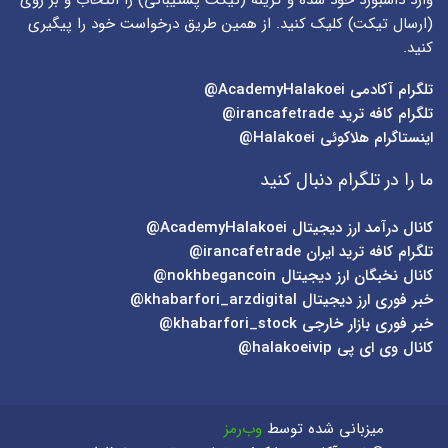
وارد داشبورد خود شده و گزینه (
تیکت پشتیبانی
) را انتخاب و بر روی
(
ارسال تیکت
) کلیک کنید. از همین طریق درخواست خود را پیگیری
کنید.
تلگرام آکادمی
AcademyHalakoei@
تلگرام کافه ترید
irancafetrade@
اینستاگرام هلاکوئی
Halakoei@
ما را در تلگرام دنبال کنید
کانال درآمد ارز دیجیتال
AcademyHalakoei@
تلگرام کافه ترید ایران
irancafetrade@
کانال نخبگان ارز دیجیتال
nokhbegancoin@
خبر فوری ارز دیجیتال
khabarfori_arzdigital@
خبر فوری بازار خارجی
khabarfori_stock@
کانال وی ای پی
halakoeivip@
میزبانی شده توسط
وب‌رمز