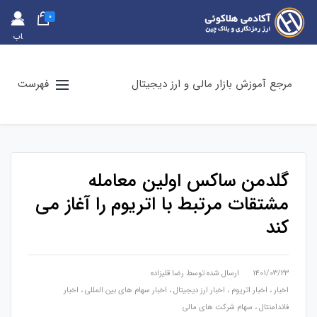
0
حس
اب
کارب
ری
مرجع آموزش بازار مالی و ارز دیجیتال
فهرست
گلدمن ساکس اولین معامله
مشتقات مرتبط با اتریوم را آغاز می
کند
۱۴۰۱/۰۳/۲۳
ارسال شده توسط
رضا قلیزاده
اخبار
،
اخبار اتریوم
،
اخبار ارز دیجیتال
،
اخبار سهام های بین المللی
،
اخبار
فاندامنتال
،
سهام شرکت های مالی