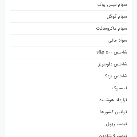
سهام فیس بوک
سهام گوگل
سهام ماکروسافت
سواد مالی
شاخص s&p 500
شاخص داوجونز
شاخص نزدک
فیسبوک
قرارداد هوشمند
قوانین کشورها
قیمت ریپل
قیمت لایتکوین