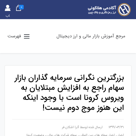
0
حس
اب
کارب
ری
مرجع آموزش بازار مالی و ارز دیجیتال
فهرست
بزرگترین نگرانی سرمایه گذاران بازار
سهام راجع به افزایش مبتلایان به
ویروس کرونا است با وجود اینکه
این هنوز موج دوم نیست!
۱۳۹۹/۰۳/۳۱
ارسال شده توسط
آترا اشکان فر
اخبار
،
اخبار سهام های بین المللی
،
سهام شرکت های مالی
،
وضعیت کرونا