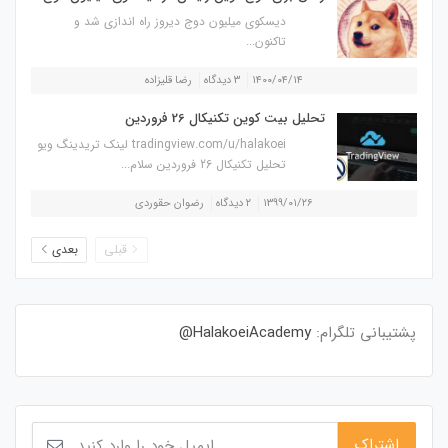
دیسکوی میلیون دوج دیروز راه اندازی شد و
تاکنون...
۱۴۰۰/۰۴/۱۴
۳ دیدگاه
رضا قلیزاده
تحلیل بیت کوین تکنیکال 26 فروردین
tradingview.com/u/halakoei لینک تریدینگ ویو
تحلیل تکنیکال 26 فروردین سلام...
۱۳۹۹/۰۱/۲۶
۲ دیدگاه
رضوان حقوردی
قبلی
بعدی
پشتیبانی تلگرام:
HalakoeiAcademy@