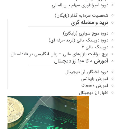
دوره امپراطوری سهام بین المللی
شخصیت سرمایه گذار (رایگان)
ترید و معامله گری
دوره موج سواری (رایگان)
دوره دوپینگ مالی (ترید حرفه ای)
دوپینگ مالی ۲
برج مراقبت بازارهای مالی – زبان انگلیسی در فاندامنتال
آموزش 0 تا 100 ارز دیجیتال
دوره نخبگان ارز دیجیتال
آموزش باینانس
آموزش Coinex
اخبار ارز دیجیتال