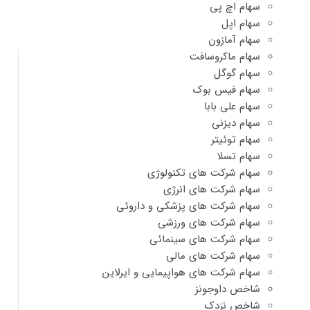
سهام اچ پی
سهام اپل
سهام آمازون
سهام ماکروسافت
سهام گوگل
سهام فیس بوک
سهام علی بابا
سهام دیزنی
سهام توئیتر
سهام تسلا
سهام شرکت های تکنولوژی
سهام شرکت های انرژی
سهام شرکت های پزشکی و داروئی
سهام شرکت های ورزشی
سهام شرکت های سینمائی
سهام شرکت های مالی
سهام شرکت های هواپیمایی و ایرلاین
شاخص داوجونز
شاخص نزدک