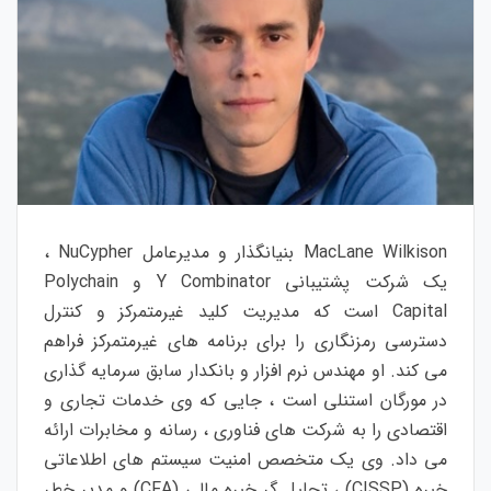
MacLane Wilkison بنیانگذار و مدیرعامل NuCypher ،
یک شرکت پشتیبانی Y Combinator و Polychain
Capital است که مدیریت کلید غیرمتمرکز و کنترل
دسترسی رمزنگاری را برای برنامه های غیرمتمرکز فراهم
می کند. او مهندس نرم افزار و بانکدار سابق سرمایه گذاری
در مورگان استنلی است ، جایی که وی خدمات تجاری و
اقتصادی را به شرکت های فناوری ، رسانه و مخابرات ارائه
می داد. وی یک متخصص امنیت سیستم های اطلاعاتی
خبره (CISSP) ، تحلیل گر خبره مالی (CFA) و مدیر خطر