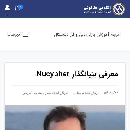
0
حس
اب
کارب
ری
مرجع آموزش بازار مالی و ارز دیجیتال
فهرست
معرفی بنیانگذار Nucypher
۱۳۹۹/۱۱/۲۸
ارسال شده توسط
...
بزرگان ارز دیجیتال
،
مطالب آموزشی