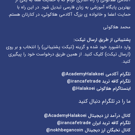
آکادمی هلاکوئی را راه اندازی کردم که با حمایت شما به یکی از
بهترین پایگاه آموزشی به زبان فارسی تبدیل شود. در این راه با
حمایت اعضا و خانواده ی بزرگ آکادمی هلاکوئی، در کنارتان هستم.
محمد هلاکوئی
پشتیبانی از طریق ارسال تیکت:
وارد داشبورد خود شده و گزینه (
تیکت پشتیبانی
) را انتخاب و بر روی
(
ارسال تیکت
) کلیک کنید. از همین طریق درخواست خود را پیگیری
کنید.
تلگرام آکادمی
AcademyHalakoei@
تلگرام کافه ترید
irancafetrade@
اینستاگرام هلاکوئی
Halakoei@
ما را در تلگرام دنبال کنید
کانال درآمد ارز دیجیتال
AcademyHalakoei@
تلگرام کافه ترید ایران
irancafetrade@
کانال نخبگان ارز دیجیتال
nokhbegancoin@