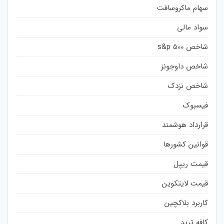
سهام ماکروسافت
سواد مالی
شاخص s&p 500
شاخص داوجونز
شاخص نزدک
فیسبوک
قرارداد هوشمند
قوانین کشورها
قیمت ریپل
قیمت لایتکوین
کاربرد بلاکچین
کافه ترید