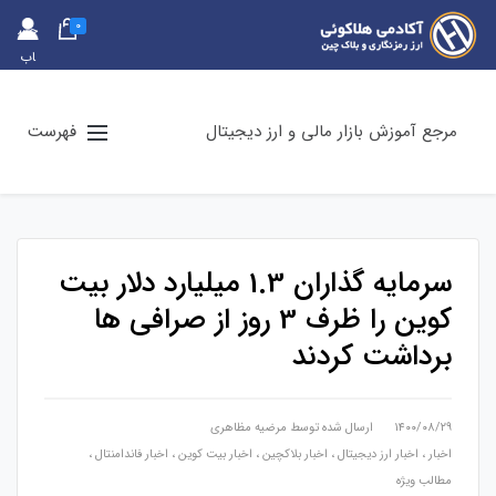
0
حس
اب
کارب
ری
مرجع آموزش بازار مالی و ارز دیجیتال
فهرست
سرمایه گذاران 1.3 میلیارد دلار بیت
کوین را ظرف 3 روز از صرافی ها
برداشت کردند
۱۴۰۰/۰۸/۲۹
ارسال شده توسط
مرضیه مظاهری
اخبار
،
اخبار ارز دیجیتال
،
اخبار بلاکچین
،
اخبار بیت کوین
،
اخبار فاندامنتال
،
مطالب ویژه