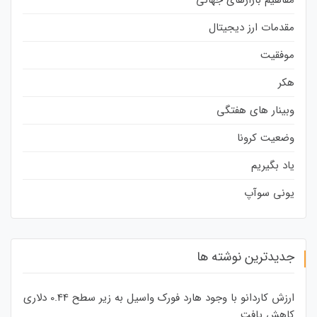
مقدمات ارز دیجیتال
موفقیت
هکر
وبینار های هفتگی
وضعیت کرونا
یاد بگیریم
یونی سوآپ
جدیدترین نوشته ها
ارزش کاردانو با وجود هارد فورک واسیل به زیر سطح 0.44 دلاری
کاهش یافت