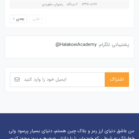
۱۳۹۹/۰۱/۲۶
۲ دیدگاه
رضوان حقوردی
قبلی
بعدی
پشتیبانی تلگرام:
HalakoeiAcademy@
من عاشق دنیای ارز رمز و بلاک چین هستم، دنیای بسیار پرسود ولی
خطرناک به شرطی که خودمان را با دانش صحیح و بروز مجهز کنیم،