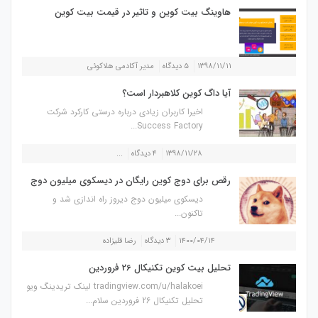
هاوینگ بیت کوین و تاثیر در قیمت بیت کوین
۱۳۹۸/۱۱/۱۱
۵ دیدگاه
مدیر آکادمی هلاکوئی
آیا داگ کوین کلاهبردار است؟
اخیرا کاربران زیادی درباره درستی کارکرد شرکت
Success Factory...
۱۳۹۸/۱۱/۲۸
۴ دیدگاه
...
رقص برای دوج کوین رایگان در دیسکوی میلیون دوج
دیسکوی میلیون دوج دیروز راه اندازی شد و
تاکنون...
۱۴۰۰/۰۴/۱۴
۳ دیدگاه
رضا قلیزاده
تحلیل بیت کوین تکنیکال 26 فروردین
tradingview.com/u/halakoei لینک تریدینگ ویو
تحلیل تکنیکال 26 فروردین سلام...