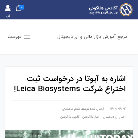
0
حس
اب
کارب
ری
مرجع آموزش بازار مالی و ارز دیجیتال
فهرست
اشاره به آیوتا در درخواست ثبت
اختراع شرکت Leica Biosystems!
۱۴۰۰/۰۴/۰۲
ارسال شده توسط
شبنم محمدی
اخبار ارز دیجیتال
،
اخبار بلاکچین
،
کاربرد بلاکچین