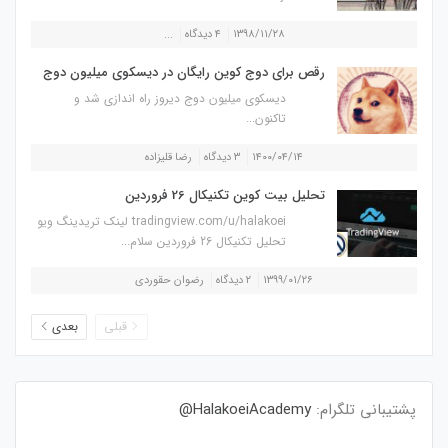
۱۳۹۸/۱۱/۲۸
۴ دیدگاه
...
رقص برای دوج کوین رایگان در دیسکوی میلیون دوج
دیسکوی میلیون دوج دیروز راه اندازی شد و
تاکنون...
۱۴۰۰/۰۴/۱۴
۳ دیدگاه
رضا قلیزاده
تحلیل بیت کوین تکنیکال 26 فروردین
tradingview.com/u/halakoei لینک تریدینگ ویو
تحلیل تکنیکال 26 فروردین سلام...
۱۳۹۹/۰۱/۲۶
۲ دیدگاه
رضوان حقوردی
قبلی
بعدی
پشتیبانی تلگرام:
HalakoeiAcademy@