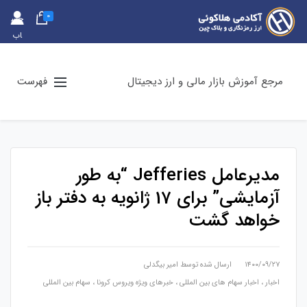
0
حس
اب
کارب
ری
مرجع آموزش بازار مالی و ارز دیجیتال
فهرست
مدیرعامل Jefferies “به طور
آزمایشی” برای 17 ژانویه به دفتر باز
خواهد گشت
۱۴۰۰/۰۹/۲۷
ارسال شده توسط
امیر بیگدلی
اخبار
،
اخبار سهام های بین المللی
،
خبرهای ویژه ویروس کرونا
،
سهام بین المللی