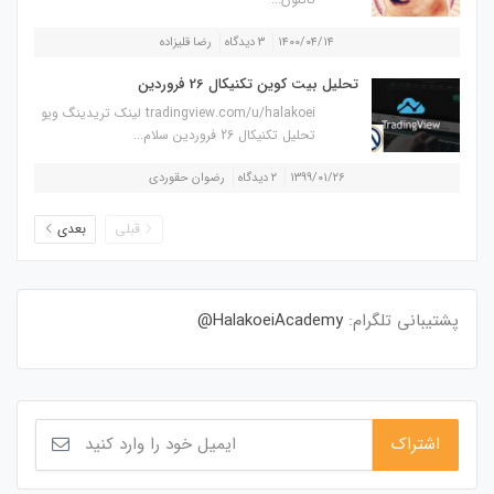
۱۴۰۰/۰۴/۱۴
۳ دیدگاه
رضا قلیزاده
تحلیل بیت کوین تکنیکال 26 فروردین
tradingview.com/u/halakoei لینک تریدینگ ویو
تحلیل تکنیکال 26 فروردین سلام...
۱۳۹۹/۰۱/۲۶
۲ دیدگاه
رضوان حقوردی
قبلی
بعدی
پشتیبانی تلگرام:
HalakoeiAcademy@