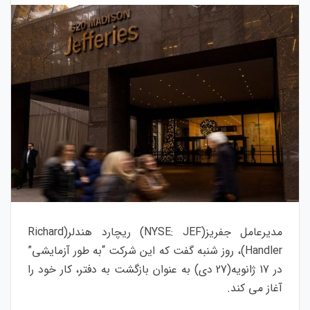
مدیرعامل جفریز(NYSE:
JEF
) ریچارد هندلر(Richard
Handler)، روز شنبه گفت که این شرکت “به طور آزمایشی”
در 17 ژانویه(27 دی) به عنوان بازگشت به دفتر، کار خود را
آغاز می کند.