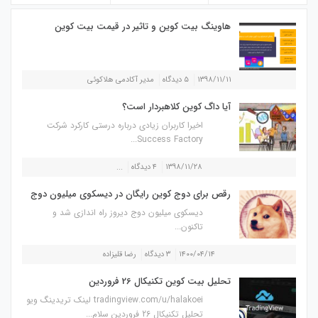
هاوینگ بیت کوین و تاثیر در قیمت بیت کوین
۱۳۹۸/۱۱/۱۱
۵ دیدگاه
مدیر آکادمی هلاکوئی
آیا داگ کوین کلاهبردار است؟
اخیرا کاربران زیادی درباره درستی کارکرد شرکت
Success Factory...
۱۳۹۸/۱۱/۲۸
۴ دیدگاه
...
رقص برای دوج کوین رایگان در دیسکوی میلیون دوج
دیسکوی میلیون دوج دیروز راه اندازی شد و
تاکنون...
۱۴۰۰/۰۴/۱۴
۳ دیدگاه
رضا قلیزاده
تحلیل بیت کوین تکنیکال 26 فروردین
tradingview.com/u/halakoei لینک تریدینگ ویو
تحلیل تکنیکال 26 فروردین سلام...