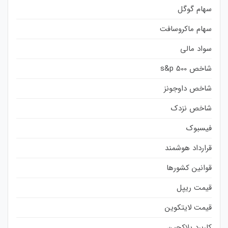
سهام گوگل
سهام ماکروسافت
سواد مالی
شاخص s&p 500
شاخص داوجونز
شاخص نزدک
فیسبوک
قرارداد هوشمند
قوانین کشورها
قیمت ریپل
قیمت لایتکوین
کاربرد بلاکچین