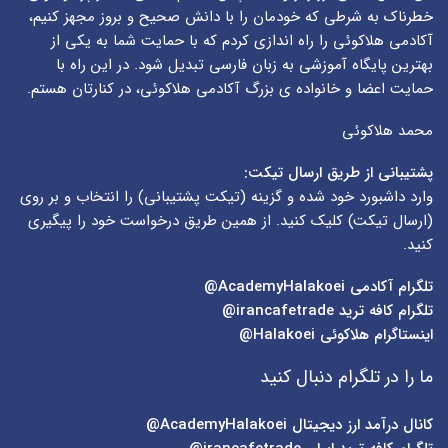
خطرناک به شرطی که خودمان را با دانش صحیح و بروز مجهز کنیم،
آکادمی هلاکوئی را راه اندازی کردم که با حمایت شما به یکی از
بهترین پایگاه آموزشی به زبان فارسی تبدیل شود. در این راه با
حمایت اعضا و خانواده ی بزرگ آکادمی هلاکوئی، در کنارتان هستم.
محمد هلاکوئی
پشتیبانی از طریق ارسال تیکت:
وارد داشبورد خود شده و گزینه (
تیکت پشتیبانی
) را انتخاب و بر روی
(
ارسال تیکت
) کلیک کنید. از همین طریق درخواست خود را پیگیری
کنید.
تلگرام آکادمی
AcademyHalakoei@
تلگرام کافه ترید
irancafetrade@
اینستاگرام هلاکوئی
Halakoei@
ما را در تلگرام دنبال کنید
کانال درآمد ارز دیجیتال
AcademyHalakoei@