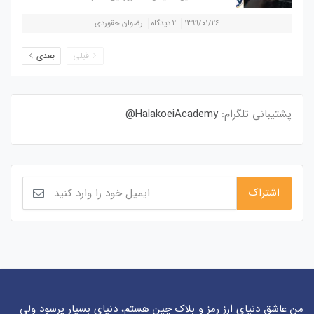
۱۳۹۹/۰۱/۲۶
۲ دیدگاه
رضوان حقوردی
قبلی
بعدی
پشتیبانی تلگرام:
HalakoeiAcademy@
من عاشق دنیای ارز رمز و بلاک چین هستم، دنیای بسیار پرسود ولی