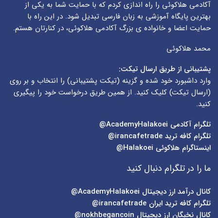
آکادمی هلاکوئی را راه اندازی کردم که با حمایت شما به یکی از
بهترین پایگاه آموزشی به زبان فارسی تبدیل شود. در این راه با
حمایت اعضا و خانواده ی بزرگ آکادمی هلاکوئی، در کنارتان هستم.
محمد هلاکوئی
پشتیبانی از طریق ارسال تیکت:
وارد داشبورد خود شده و گزینه (
تیکت پشتیبانی
) را انتخاب و بر روی
(
ارسال تیکت
) کلیک کنید. از همین طریق درخواست خود را پیگیری
کنید.
تلگرام آکادمی
AcademyHalakoei@
تلگرام کافه ترید
irancafetrade@
اینستاگرام هلاکوئی
Halakoei@
ما را در تلگرام دنبال کنید
کانال درآمد ارز دیجیتال
AcademyHalakoei@
تلگرام کافه ترید ایران
irancafetrade@
کانال نخبگان ارز دیجیتال
nokhbegancoin@