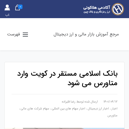
0
حس
اب
کارب
ری
مرجع آموزش بازار مالی و ارز دیجیتال
فهرست
بانک اسلامی مستقر در کویت وارد
متاورس می شود
۱۴۰۱/۰۴/۱۲
ارسال شده توسط
رضا قلیزاده
اخبار
،
اخبار ارز دیجیتال
،
اخبار سهام های بین المللی
،
سهام شرکت های مالی
،
متاورس