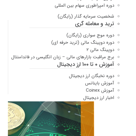
دوره امپراطوری سهام بین المللی
شخصیت سرمایه گذار (رایگان)
ترید و معامله گری
دوره موج سواری (رایگان)
دوره دوپینگ مالی (ترید حرفه ای)
دوپینگ مالی ۲
برج مراقبت بازارهای مالی – زبان انگلیسی در فاندامنتال
آموزش 0 تا 100 ارز دیجیتال
دوره نخبگان ارز دیجیتال
آموزش باینانس
آموزش Coinex
اخبار ارز دیجیتال