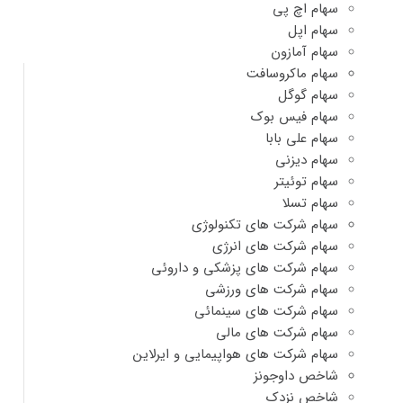
سهام اچ پی
سهام اپل
سهام آمازون
سهام ماکروسافت
سهام گوگل
سهام فیس بوک
سهام علی بابا
سهام دیزنی
سهام توئیتر
سهام تسلا
سهام شرکت های تکنولوژی
سهام شرکت های انرژی
سهام شرکت های پزشکی و داروئی
سهام شرکت های ورزشی
سهام شرکت های سینمائی
سهام شرکت های مالی
سهام شرکت های هواپیمایی و ایرلاین
شاخص داوجونز
شاخص نزدک