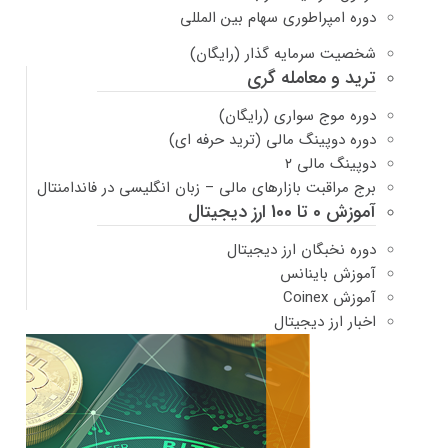
دوره امپراطوری سهام بین المللی
شخصیت سرمایه گذار (رایگان)
ترید و معامله گری
دوره موج سواری (رایگان)
دوره دوپینگ مالی (ترید حرفه ای)
دوپینگ مالی ۲
برج مراقبت بازارهای مالی – زبان انگلیسی در فاندامنتال
آموزش 0 تا 100 ارز دیجیتال
دوره نخبگان ارز دیجیتال
آموزش باینانس
آموزش Coinex
اخبار ارز دیجیتال