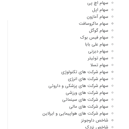
سهام اچ پی
سهام اپل
سهام آمازون
سهام ماکروسافت
سهام گوگل
سهام فیس بوک
سهام علی بابا
سهام دیزنی
سهام توئیتر
سهام تسلا
سهام شرکت های تکنولوژی
سهام شرکت های انرژی
سهام شرکت های پزشکی و داروئی
سهام شرکت های ورزشی
سهام شرکت های سینمائی
سهام شرکت های مالی
سهام شرکت های هواپیمایی و ایرلاین
شاخص داوجونز
شاخص نزدک