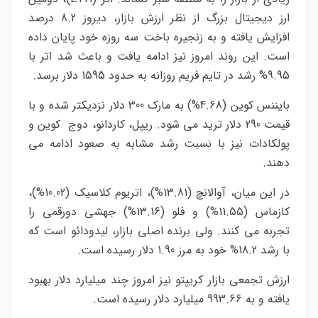
ارز دیجیتال بزرگ از نظر ارزش بازار، دیروز 8.2 درصد
افزایش یافته و به زنجیره باخت سه روزه خود پایان داده
است. این روند امروز نیز ادامه یافت و باعث شد اتر با
9.95% رشد در تایم فریم روزانه به حدود 1595 دلار برسد.
بایننس کوین (4.68%) به مارک 300 دلار نزدیکتر شده و با
قیمت 290 دلار ترید می شود. ریپل، کاردانو، دوج کوین و
پولکادات نیز با نسبت رشد مشابه به صعود ادامه می
دهند.
در این میان، آوالانچ (13.81%)، اتریوم کلاسیک (10.02%)،
کازماس (11.55%) و فلو (13.16%) جهشی دورقمی را
تجربه می کنند. ولی برنده اصلی بازار، لیدودائو است که
با رشد 18.2% خود به مرز 1.90 دلار رسیده است.
ارزش تجمعی بازار کریپتو نیز امروز چند میلیارد دلار بهبود
یافته و به 993.66 میلیارد دلار رسیده است.