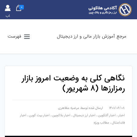
0
حس
اب
کارب
ری
مرجع آموزش بازار مالی و ارز دیجیتال
فهرست
نگاهی کلی به وضعیت امروز بازار
رمزارزها (8 شهریور)
۱۴۰۱/۰۶/۰۸
ارسال شده توسط
مرضیه مظاهری
اخبار
،
اخبار آلتکوین
،
اخبار ارز دیجیتال
،
اخبار بلاکچین
،
اخبار بیت کوین
،
اخبار
فاندامنتال
،
مطالب ویژه