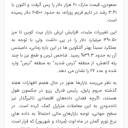
صعودی، قیمت مارک 20 هزار دلار را پس گرفت و اکنون با
3.41 رشد در تایم فریم روزانه، به حدود 20500 دلار رسیده
است.
این تغییرات مثبت، افزایش ارزش بازار بیت کوین تا مرز
390.50 میلیارد دلار را در پی داشت ولی با توجه به
عملکرد نسبتاً بهتر آلتکوین ها در این بازه زمانی، دامیننس
آن به حدود 39.3% رسید. شاخص ترس و طمع نیز با چند
پله کاهش، از منطقه “ترس شدید” به منطقه “ترس” وارد
شده و عدد 27 را نشان می دهد.
به نظر می‌رسد بازارها هنوز در حال هضم اظهارات هفته
گذشته جروم پاول، رئیس فدرال رزرو در جکسون هول
هستند، اگرچه فقدان داده‌های اقتصادی تاثیرگذار نیز
تاحدودی به این معاملات متزلزل کمک کرده است. در
سطح جهانی، توجه بازارهای مالی احتمالاً به داده های
نرخ تورم آلمان در ماه اوت (مرداد و شهریور) که قرار است