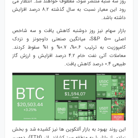
روز سه شنبه منتشر شود، معطوف خواهند شد. انتظار می
رود این معیار نسبت به سال گذشته 8.2 درصد افزایش
داشته باشد.
بازار سهام نیز روز دوشنبه کاهش یافت و سه شاخص
اصلی S&P 500، میانگین صنعتی داوجونز و نزدک
کامپوزیت به ترتیب 0.6%، 0.7% و 1% سقوط کردند.
معاملات آتی نفت خام 4.2 درصد افزایش و ارزش گاز
طبیعی 0.4 درصد کاهش یافت.
این روند بهبود به بازار آلتکوین ها نیز کشیده شد و بخش
زیادی از بازار را به منطقه سبز کشاند. اتر (ETH)، دومین