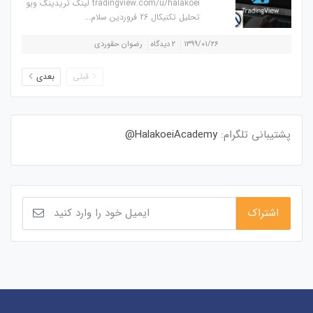
tradingview.com/u/halakoei لینک تریدینگ ویو
تحلیل تکنیکال 26 فروردین سلام...
۱۳۹۹/۰۱/۲۶
۲ دیدگاه
رضوان حقوردی
قبلی
بعدی
پشتیبانی تلگرام:
HalakoeiAcademy@