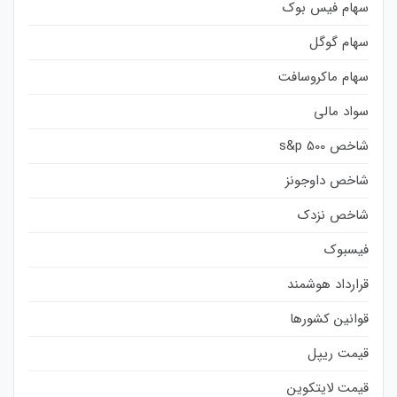
سهام فیس بوک
سهام گوگل
سهام ماکروسافت
سواد مالی
شاخص s&p 500
شاخص داوجونز
شاخص نزدک
فیسبوک
قرارداد هوشمند
قوانین کشورها
قیمت ریپل
قیمت لایتکوین