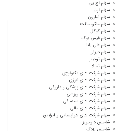
سهام اچ پی
سهام اپل
سهام آمازون
سهام ماکروسافت
سهام گوگل
سهام فیس بوک
سهام علی بابا
سهام دیزنی
سهام توئیتر
سهام تسلا
سهام شرکت های تکنولوژی
سهام شرکت های انرژی
سهام شرکت های پزشکی و داروئی
سهام شرکت های ورزشی
سهام شرکت های سینمائی
سهام شرکت های مالی
سهام شرکت های هواپیمایی و ایرلاین
شاخص داوجونز
شاخص نزدک