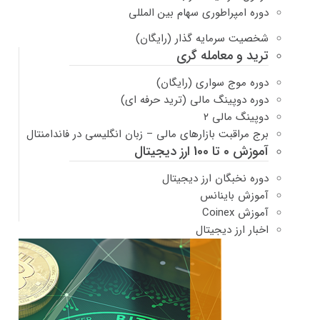
دوره امپراطوری سهام بین المللی
شخصیت سرمایه گذار (رایگان)
ترید و معامله گری
دوره موج سواری (رایگان)
دوره دوپینگ مالی (ترید حرفه ای)
دوپینگ مالی ۲
برج مراقبت بازارهای مالی – زبان انگلیسی در فاندامنتال
آموزش 0 تا 100 ارز دیجیتال
دوره نخبگان ارز دیجیتال
آموزش باینانس
آموزش Coinex
اخبار ارز دیجیتال