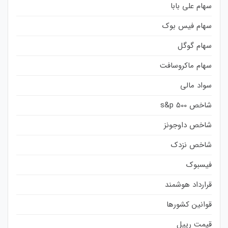
سهام علی بابا
سهام فیس بوک
سهام گوگل
سهام ماکروسافت
سواد مالی
شاخص s&p 500
شاخص داوجونز
شاخص نزدک
فیسبوک
قرارداد هوشمند
قوانین کشورها
قیمت ریپل