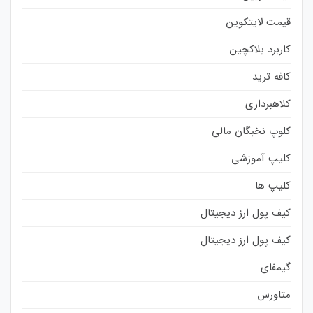
قیمت لایتکوین
کاربرد بلاکچین
کافه ترید
کلاهبرداری
کلوپ نخبگان مالی
کلیپ آموزشی
کلیپ ها
کیف پول ارز دیجیتال
کیف پول ارز دیجیتال
گیمفای
متاورس