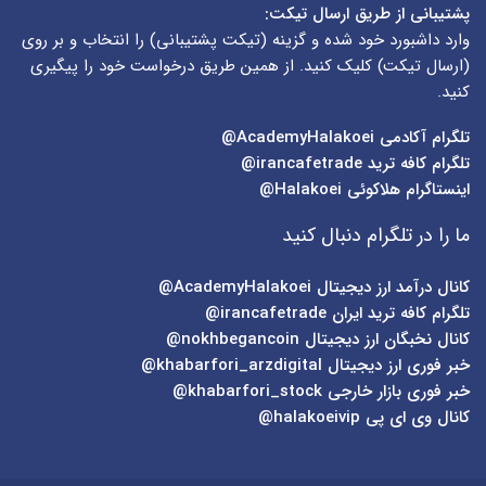
پشتیبانی از طریق ارسال تیکت:
وارد داشبورد خود شده و گزینه (
تیکت پشتیبانی
) را انتخاب و بر روی
(
ارسال تیکت
) کلیک کنید. از همین طریق درخواست خود را پیگیری
کنید.
تلگرام آکادمی
AcademyHalakoei@
تلگرام کافه ترید
irancafetrade@
اینستاگرام هلاکوئی
Halakoei@
ما را در تلگرام دنبال کنید
کانال درآمد ارز دیجیتال
AcademyHalakoei@
تلگرام کافه ترید ایران
irancafetrade@
کانال نخبگان ارز دیجیتال
nokhbegancoin@
خبر فوری ارز دیجیتال
khabarfori_arzdigital@
خبر فوری بازار خارجی
khabarfori_stock@
کانال وی ای پی
halakoeivip@