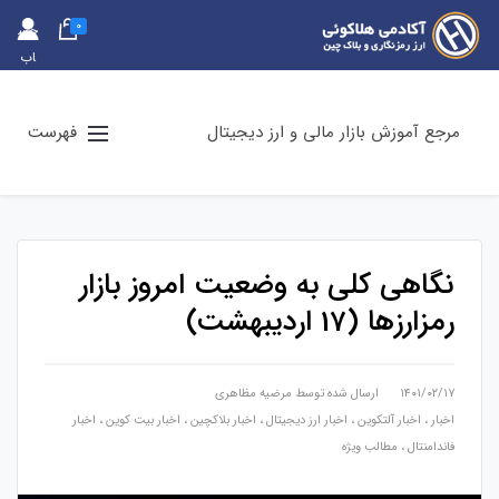
0
حس
اب
کارب
ری
مرجع آموزش بازار مالی و ارز دیجیتال
فهرست
نگاهی کلی به وضعیت امروز بازار
رمزارزها (17 اردیبهشت)
۱۴۰۱/۰۲/۱۷
ارسال شده توسط
مرضیه مظاهری
اخبار
،
اخبار آلتکوین
،
اخبار ارز دیجیتال
،
اخبار بلاکچین
،
اخبار بیت کوین
،
اخبار
فاندامنتال
،
مطالب ویژه