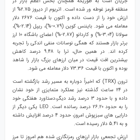
جریان است به طوریکه همچنان بخش اعظم بازار در
منطقه قرمز غوطه ور شده است. اتریوم از دیروز 2.75% از
ارزش خود را از دست داده و اکنون با قیمت 2676 دلار
معامله می شود. بایننس کوین (0.79-%)، ریپل (2.14-%)،
سولانا (3.04-%) و کاردانو (2.87-%) اعضای باشگاه 10 ارز
برتر بازار هستند که همگی نوسانات منفی اندکی را تجربه
کرده اند. در همین حال، ترا با 9.48 درصد کاهش
بیشترین افت قیمت در میان ارزهای بزرگ بازار را شاهد
بوده و اکنون با قیمت 73.36 دلار معامله می شود.
ترون (TRX) که اخیراً دوباره به مسیر رشد بازگشته است
در 24 ساعت گذشته نیز عملکرد متمایزی از خود نشان
داده و با حدود 3 درصد رشد دیگر،دستاورد هفتگی خود
را به حدود 26.20 درصد رسانده است. LEO یکی دیگر از
دارایی های سبزپوش امروز، حدود 4 درصد افزایش داشته
و به 5.41 دلار رسیده است.
ارزش تجمعی بازار ارزهای رمزنگاری شده هم امروز تا مرز