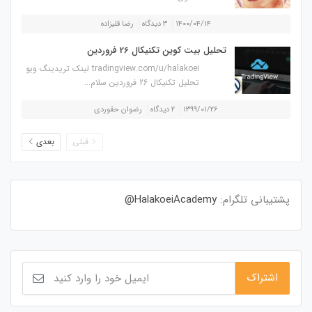
۱۴۰۰/۰۴/۱۴
۳ دیدگاه
رضا قلیزاده
تحلیل بیت کوین تکنیکال 26 فروردین
tradingview.com/u/halakoei لینک تریدینگ ویو
تحلیل تکنیکال 26 فروردین سلام...
۱۳۹۹/۰۱/۲۶
۲ دیدگاه
رضوان حقوردی
قبلی
بعدی
پشتیبانی تلگرام:
HalakoeiAcademy@