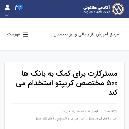
0
حس
اب
کارب
ری
مرجع آموزش بازار مالی و ارز دیجیتال
فهرست
مسترکارت برای کمک به بانک ها
500 مختصص کریپتو استخدام می
کند
۱۴۰۰/۱۱/۲۶
ارسال شده توسط
رضا قلیزاده
اخبار
،
اخبار ارز دیجیتال
،
اخبار صرافی و اکسچنج
،
اخبار فاندامنتال