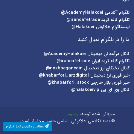
کنید.
تلگرام آکادمی
AcademyHalakoei@
تلگرام کافه ترید
irancafetrade@
اینستاگرام هلاکوئی
Halakoei@
ما را در تلگرام دنبال کنید
کانال درآمد ارز دیجیتال
AcademyHalakoei@
تلگرام کافه ترید ایران
irancafetrade@
کانال نخبگان ارز دیجیتال
nokhbegancoin@
خبر فوری ارز دیجیتال
khabarfori_arzdigital@
خبر فوری بازار خارجی
khabarfori_stock@
کانال وی ای پی
halakoeivip@
میزبانی شده توسط
وب‌رمز
© 2021 آکادمی هلاکوئی. تمامی حقوق محفوظ است.
مطالب رایگان در کانال تلگرام