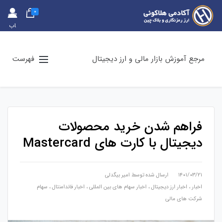
0
حس
اب
کارب
ری
مرجع آموزش بازار مالی و ارز دیجیتال
فهرست
فراهم شدن خرید محصولات
دیجیتال با کارت های Mastercard
۱۴۰۱/۰۳/۲۱
ارسال شده توسط
امیر بیگدلی
اخبار
،
اخبار ارز دیجیتال
،
اخبار سهام های بین المللی
،
اخبار فاندامنتال
،
سهام
شرکت های مالی