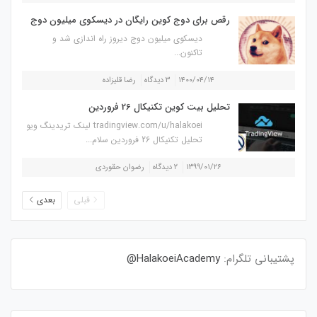
رقص برای دوج کوین رایگان در دیسکوی میلیون دوج
دیسکوی میلیون دوج دیروز راه اندازی شد و
تاکنون...
۱۴۰۰/۰۴/۱۴
۳ دیدگاه
رضا قلیزاده
تحلیل بیت کوین تکنیکال 26 فروردین
tradingview.com/u/halakoei لینک تریدینگ ویو
تحلیل تکنیکال 26 فروردین سلام...
۱۳۹۹/۰۱/۲۶
۲ دیدگاه
رضوان حقوردی
قبلی
بعدی
پشتیبانی تلگرام:
HalakoeiAcademy@