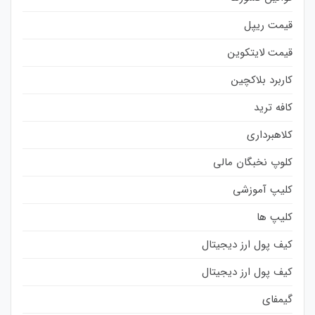
قیمت ریپل
قیمت لایتکوین
کاربرد بلاکچین
کافه ترید
کلاهبرداری
کلوپ نخبگان مالی
کلیپ آموزشی
کلیپ ها
کیف پول ارز دیجیتال
کیف پول ارز دیجیتال
گیمفای