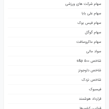
سهام شرکت های ورزشی
سهام علی بابا
سهام فیس بوک
سهام گوگل
سهام ماکروسافت
سواد مالی
شاخص s&p 500
شاخص داوجونز
شاخص نزدک
فیسبوک
قرارداد هوشمند
قوانین کشورها