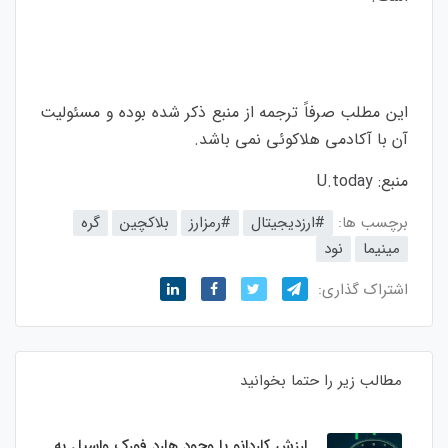
اين مطلب صرفاً ترجمه از منبع ذکر شده بوده و مسئوليت
آن با آکادمی هلاکوئی نمی باشد.
منبع:
U.today
برچسب ها:
#ارزدیجیتال
#رمزارز
بلاکچین
گره
مینیما
نود
اشتراک گذاری:
مطالب زیر را حتما بخوانید
ارزش کاردانو با وجود هارد فورک واسیل به