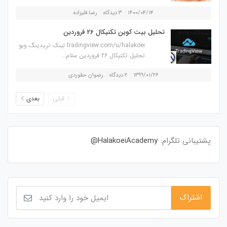
۱۴۰۰/۰۴/۱۴
۳ دیدگاه
رضا قلیزاده
تحلیل بیت کوین تکنیکال 26 فروردین
tradingview.com/u/halakoei لینک تریدینگ ویو
تحلیل تکنیکال 26 فروردین سلام...
۱۳۹۹/۰۱/۲۶
۲ دیدگاه
رضوان حقوردی
قبلی
بعدی
پشتیبانی تلگرام:
HalakoeiAcademy@