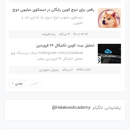
رقص برای دوج کوین رایگان در دیسکوی میلیون دوج
دیسکوی میلیون دوج دیروز راه اندازی شد و
تاکنون...
۱۴۰۰/۰۴/۱۴
۳ دیدگاه
رضا قلیزاده
تحلیل بیت کوین تکنیکال 26 فروردین
tradingview.com/u/halakoei لینک تریدینگ ویو
تحلیل تکنیکال 26 فروردین سلام...
۱۳۹۹/۰۱/۲۶
۲ دیدگاه
رضوان حقوردی
قبلی
بعدی
پشتیبانی تلگرام:
HalakoeiAcademy@