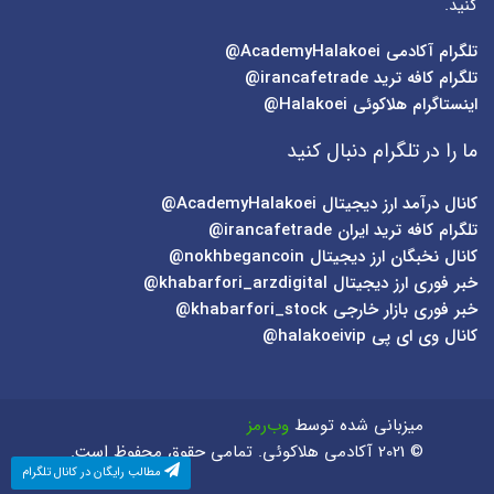
کنید.
تلگرام آکادمی
AcademyHalakoei@
تلگرام کافه ترید
irancafetrade@
اینستاگرام هلاکوئی
Halakoei@
ما را در تلگرام دنبال کنید
کانال درآمد ارز دیجیتال
AcademyHalakoei@
تلگرام کافه ترید ایران
irancafetrade@
کانال نخبگان ارز دیجیتال
nokhbegancoin@
خبر فوری ارز دیجیتال
khabarfori_arzdigital@
خبر فوری بازار خارجی
khabarfori_stock@
کانال وی ای پی
halakoeivip@
میزبانی شده توسط
وب‌رمز
© 2021 آکادمی هلاکوئی. تمامی حقوق محفوظ است.
مطالب رایگان در کانال تلگرام