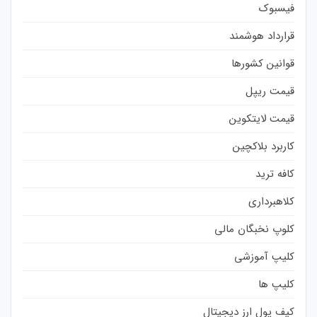
فیسبوک
قرارداد هوشمند
قوانین کشورها
قیمت ریپل
قیمت لایتکوین
کاربرد بلاکچین
کافه ترید
کلاهبرداری
کلوپ نخبگان مالی
کلیپ آموزشی
کلیپ ها
کیف پول ارز دیجیتال