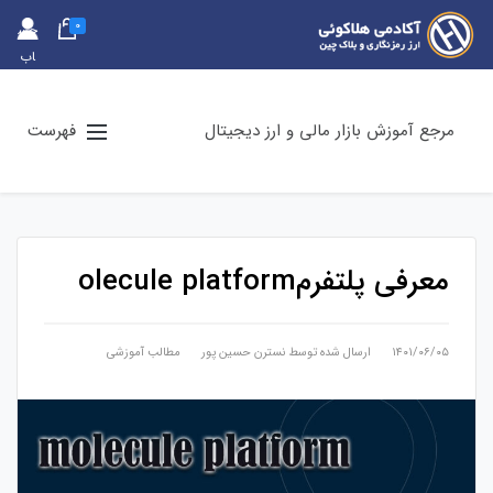
0
حس
اب
کارب
ری
مرجع آموزش بازار مالی و ارز دیجیتال
فهرست
معرفی پلتفرمolecule platform
۱۴۰۱/۰۶/۰۵
ارسال شده توسط
نسترن حسین پور
مطالب آموزشی