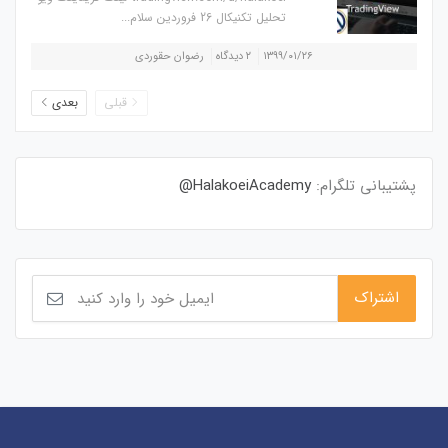
تحلیل تکنیکال 26 فروردین سلام...
۱۳۹۹/۰۱/۲۶
۲ دیدگاه
رضوان حقوردی
قبلی
بعدی
پشتیبانی تلگرام:
HalakoeiAcademy@