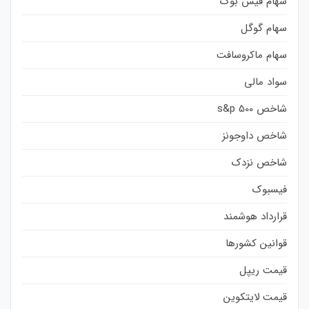
سهام فیس بوک
سهام گوگل
سهام ماکروسافت
سواد مالی
شاخص s&p 500
شاخص داوجونز
شاخص نزدک
فیسبوک
قرارداد هوشمند
قوانین کشورها
قیمت ریپل
قیمت لایتکوین