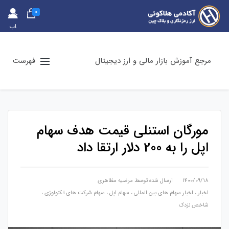
0
حس
اب
کارب
ری
مرجع آموزش بازار مالی و ارز دیجیتال
فهرست
مورگان استنلی قیمت هدف سهام
اپل را به 200 دلار ارتقا داد
۱۴۰۰/۰۹/۱۸
ارسال شده توسط
مرضیه مظاهری
اخبار
،
اخبار سهام های بین المللی
،
سهام اپل
،
سهام شرکت های تکنولوژی
،
شاخص نزدک