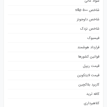
سواد مالی
شاخص s&p 500
شاخص داوجونز
شاخص نزدک
فیسبوک
قرارداد هوشمند
قوانین کشورها
قیمت ریپل
قیمت لایتکوین
کاربرد بلاکچین
کافه ترید
کلاهبرداری