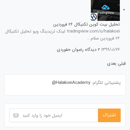
تحلیل بیت کوین تکنیکال 26 فروردین
tradingview.com/u/halakoei لینک تریدینگ ویو تحلیل تکنیکال
26 فروردین سلام...
۱۳۹۹/۰۱/۲۶
۲ دیدگاه
رضوان حقوردی
قبلی
بعدی
پشتیبانی تلگرام:
HalakoeiAcademy@