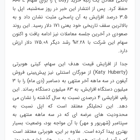
بانکی معادل یک رتبه خرید (buy
) را برای سهام AAPL
حفظ کرد. پس از انتشار این خبر در روز سه‌شنبه، اپل با
3.5 درصد افزایش به آن پاسخی مثبت نشان داد و به
بالاترین سقف تاریخی خود یعنی 171 دلار رسید. این روند
صعودی در آخرین جلسه معاملات نیز ادامه یافت و اکنون
سهام این شرکت با 2.28% رشد دیگر 175.08 دلار ارزش
دارد.
جدا از افزایش قیمت هدف این سهام، کیتی هوبرتی
(Katy Huberty) از مورگان استنلی نیز پیش‌بینی فروش
آیفون در سه ماهه آخر منتهی به دسامبر (دی ماه) را با 3
میلیون دستگاه افزایش، به 83 میلیون دستگاه رساند. این
رقم، افزایشی 4 درصدی نسبت به سال گذشته را نشان می
دهد. این تحلیلگر معتقد است که اپل نسبت به
محدودیت های عرضه ای که در سه ماهه منتهی به
سپتامبر (شهریور و مهر) با آن مواجه بود، وضعیت بسیار
بهتری پیدا کرده است. علاوه بر این، هوبرتی معتقد است
که درآمد اپ استور هم از پیش بینی های اولیه خود بهتر