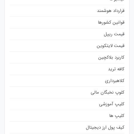
قرارداد هوشمند
قوانین کشورها
قیمت ریپل
قیمت لایتکوین
کاربرد بلاکچین
کافه ترید
کلاهبرداری
کلوپ نخبگان مالی
کلیپ آموزشی
کلیپ ها
کیف پول ارز دیجیتال