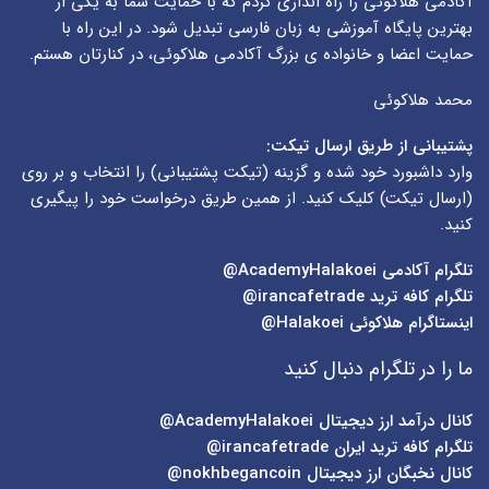
آکادمی هلاکوئی را راه اندازی کردم که با حمایت شما به یکی از
بهترین پایگاه آموزشی به زبان فارسی تبدیل شود. در این راه با
حمایت اعضا و خانواده ی بزرگ آکادمی هلاکوئی، در کنارتان هستم.
محمد هلاکوئی
پشتیبانی از طریق ارسال تیکت:
وارد داشبورد خود شده و گزینه (
تیکت پشتیبانی
) را انتخاب و بر روی
(
ارسال تیکت
) کلیک کنید. از همین طریق درخواست خود را پیگیری
کنید.
تلگرام آکادمی
AcademyHalakoei@
تلگرام کافه ترید
irancafetrade@
اینستاگرام هلاکوئی
Halakoei@
ما را در تلگرام دنبال کنید
کانال درآمد ارز دیجیتال
AcademyHalakoei@
تلگرام کافه ترید ایران
irancafetrade@
کانال نخبگان ارز دیجیتال
nokhbegancoin@