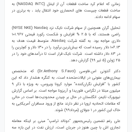
زمانی که اعلام کرد ساخت قطعات آن از اینتل (‏NASDAQ INTC)‏ به
ساخت قطعات چیپست های انحصاری خود انتقال یابد ، به برتری در
سهام ادامه دادند. ​
تحلیل گران همچنین از سهام شرکت نایک نزد Nasdaq (‏NYSE NKE)
‏راضی هستند، که با ۲.۵ % افزایش و شکست رکورد قیمتی ۱۰۱.۹۶۷
دلاری مواجه بود. به گفته شرکت Nasdaq، متوسط قیمت هدف به
۱۰۶.۱۳ دلار رسیده ‌است که بیش‌ترین برآورد را در ۱۳۰ دلار و کم‌ترین را
در ۸۳ دلار داشته‌ است. شرکت نایک قرار است تا درآمدهای خود را در
۲۵ ژوئن (5 تیر 99) گزارش دهد.
دکتر آنتونی اس.فاوسی (Dr.Anthony S.Fauci) که متخصص
بیماری‌های عفونی در ایالات‌متحده است، به کنگره هشدار داد که این
کشور با “افزایش نگران‌کننده” موارد کرونا ویروس، به ویژه با ذکر 9
میلیون مبتلا در تگزاس، فلوریدا و آریزونا مواجه است. بر اساس گزارش
نیویورک ‌تایمز، انگلستان در حال بر چیدن محدودیت‌ها است در حالی
که مقامات اتحادیه اروپا در نظر دارند مانع از ورود مسافران آمریکایی به
خاک این کشور در ۱ جولای (مرداد99) شوند.​ ​
علی ‌رغم تضمین رئیس‌جمهور “دونالد ترامپ” مبنی بر اینکه معامله
تجاری اش با چین هنوز در جریان است، ارزش نفت در این بازه سه