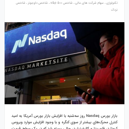
تکنولوژی
،
سهام شرکت های مالی
،
شاخص s&p 500
،
شاخص داوجونز
،
شاخص
نزدک
بازار بورس Nasdaq روز سه‌شنبه با افزایش بازار بورس آمریکا به امید
کنترل محرک‌های بیشتر از سوی کنگره و با وجود افزایش موارد
ویروس
کرونا در فلوریدا و کالیفرنیا، در حالی بسته شد که در یک سطح قیمت