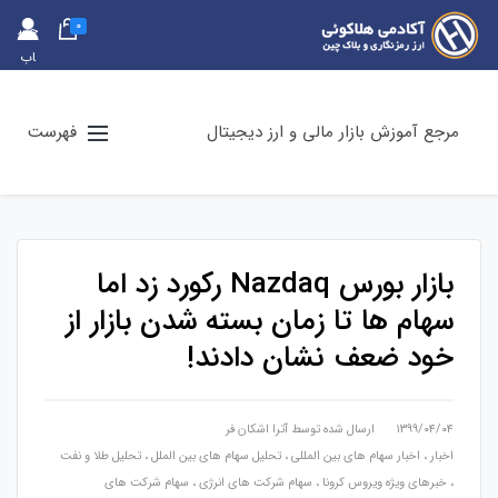
0
حس
اب
کارب
ری
مرجع آموزش بازار مالی و ارز دیجیتال
فهرست
بازار بورس Nazdaq رکورد زد اما
سهام ها تا زمان بسته شدن بازار از
خود ضعف نشان دادند!
۱۳۹۹/۰۴/۰۴
ارسال شده توسط
آترا اشکان فر
اخبار
،
اخبار سهام های بین المللی
،
تحلیل سهام های بین الملل
،
تحلیل طلا و نفت
،
خبرهای ویژه ویروس کرونا
،
سهام شرکت های انرژی
،
سهام شرکت های