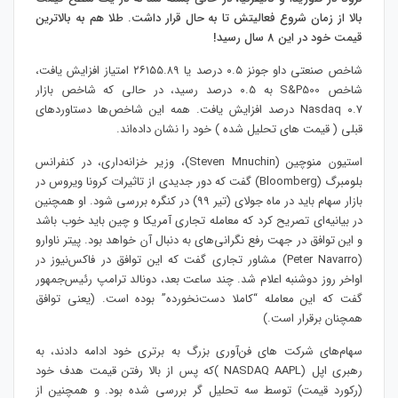
بالا از زمان شروع فعالیتش تا به حال قرار داشت. طلا هم به بالاترین
قیمت خود در این 8 سال رسید!
شاخص صنعتی داو جونز ۰.۵ درصد یا ۲۶۱۵۵.۸۹ امتیاز افزایش یافت،
شاخص S&P500 به ۰.۵ درصد رسید، در حالی که شاخص بازار
Nasdaq ۰.۷ درصد افزایش یافت. همه این شاخص‌ها دستاوردهای
قبلی ( قیمت های تحلیل شده ) خود را نشان داده‌اند. ​
استیون منوچین (Steven Mnuchin)، وزیر خزانه‌داری، در کنفرانس
بلومبرگ (Bloomberg) گفت که دور جدیدی از تاثیرات کرونا ویروس در
بازار سهام باید در ماه جولای (تیر 99) در کنگره بررسی شود. او همچنین
در بیانیه‌ای تصریح کرد که معامله تجاری آمریکا و چین باید خوب باشد
و این توافق در جهت رفع نگرانی‌های به دنبال آن خواهد بود. پیتر ناوارو
(Peter Navarro) مشاور تجاری گفت که این توافق در فاکس‌نیوز در
اواخر روز دوشنبه اعلام شد. چند ساعت بعد، دونالد ترامپ رئیس‌جمهور
گفت که این معامله “کاملا دست‌نخورده” بوده ‌است. (یعنی توافق
همچنان برقرار است.)
سهام‌های شرکت های فن‌آوری بزرگ به برتری خود ادامه دادند، به
رهبری اپل (‏NASDAQ AAPL )‏که پس از بالا رفتن قیمت هدف خود
(رکورد قیمت) توسط سه تحلیل گر بررسی شده بود. و همچنین از