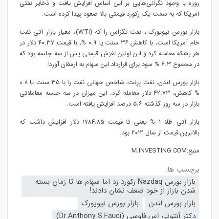
روزه با وجود نگرانی‌هایی بر این اساس افزایش یافت و ذخایر نفتی
آمریکا که به سمت یک رکورد قیمتی بالا صعود پیدا کرده است.
بازار بورس نیویورک ، نفت تگزاس را که (WTI)، معیار بازار آتی نفت
خام آمریکا است، با کاهش ۳۶ سنت یا ۰.۹ %، با قیمت ۴۰.۳۷ دلار در
هر بشکه معامله کرد و این اولین لغزش قیمتی پس از سه جلسه بود که
در مجموع ۶.۳ % سود برای قرارداد این سهام به ارمغان آورد!
بازار بورس لندن، نفت بِرِنت، شاخص جهانی نفت را با ۳۵ سنت یا ۰.۸
% کاهش، ۴۲.۷۳ دلار معامله کرد. این میزان در سه جلسه معاملاتی
بازار در سه روز گذشته ۵.۶ درصد افزایش ‌یافته است.
بازار آتی طلا ۱ % یعنی تا قیمت ۱۷۸۴.۸۵ دلار افزایش داشت که
بالاترین قیمت از سال ۲۰۱۲ بود. ​
منبع:M.INVESTING.COM
برچسب ها:
بازار بورس Nazdaq رکورد زد اما سهام ها تا زمان بسته
شدن بازار از خود ضعف نشان دادند!
بازار بورس لندن
بازار بورس نیویورک
دکتر آنتونی اس.فاوسی (Dr.Anthony S.Fauci)