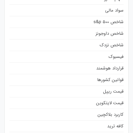
سواد مالی
شاخص s&p 500
شاخص داوجونز
شاخص نزدک
فیسبوک
قرارداد هوشمند
قوانین کشورها
قیمت ریپل
قیمت لایتکوین
کاربرد بلاکچین
کافه ترید