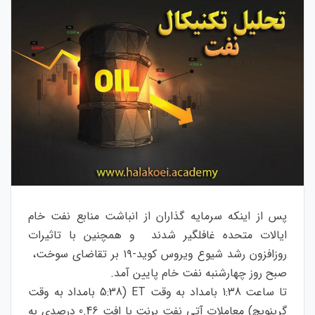
پس از اینکه سرمایه گذاران از انباشت منابع نفت خام
ایالات متحده غافلگیر شدند و همچنین با تاثیرات
روزافزون رشد شیوع ویروس کوید-۱۹ بر تقاضای سوخت،
صبح روز چهارشنبه نفت خام پایین آمد.
تا ساعت 1:38 بامداد به وقت ET (5:38 بامداد به وقت
گرینویچ) معاملات آتی نفت برنت با افت 0.46 درصدی به