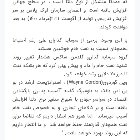
که عمدتا متشکل از نوع دلتا است ، در سطح جهانی
افزایش یافته است و اعضای سازمان اوک پلاس بر سر
افزایش تدریجی تولید از آگوست 2021(مرداد ۱۴۰۰) به بعد
موافقت کردند.
با این وجود، برخی از سرمایه گذاران علی رغم احتیاط
،همچنان نسبت به نفت خام خوشبین هستند.
گروه سرمایه گذاری گلدمن ساکس هشدار تغییر روند
شدید نفت خام را داد و پیش بینی کرد که هر بشکه نفت
تا مرز ۷۰ دلاری رشد خواهد کرد.
وین گوردون(Wayne Gordon) ، استراتژیست ارشد در یو
بی اس بانک به بلومبرگ گفت: “آسیب پذیری بازگشایی
اقتصاد در سراسر جهان با شیوع متغیر نوع دلتا افزایش
یافته است و بر کالاهای تجاری و به خصوص نفت خام
آسیب میرساند …اما هنوز هم انتظار داریم که تقاضا برای
نفت همچنان قدرتمند حفظ خواهد شد و ما انتظار داریم
که این روند بهبود خواهد یافت. “