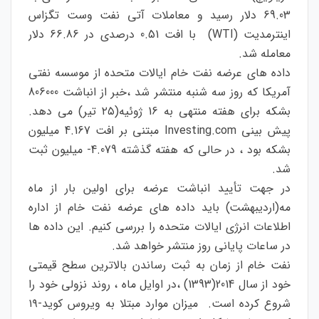
69.03 دلار رسید و معاملات آتی نفت وست تگزاس
اینترمدیت (WTI) با افت 0.51 درصدی در 66.86 دلار
معامله شد.
داده های عرضه نفت خام ایالات متحده از موسسه نفتی
آمریكا كه روز سه شنبه منتشر شد ،خبر از انباشت 806000
بشكه برای هفته منتهی به 16 ژوئیه(۲۵ تیر) می دهد.
پیش بینی Investing.com مبتنی بر افت 4.167 میلیون
بشكه بود ، در حالی كه هفته گذشته 4.079- میلیون ثبت
شد.
در جهت تأیید انباشت عرضه برای اولین بار از ماه
مه(اردیبهشت) باید داده های عرضه نفت خام از اداره
اطلاعات انرژی ایالات متحده را بررسی کنیم. این داده ها
در ساعات پایانی روز منتشر خواهد شد.
نفت خام از زمان به ثبت رساندن بالاترین سطح قیمتی
خود از سال 2014(1393) ،در اوایل ماه ، روند نزولی خود را
شروع کرده است. میزان موارد مبتلا به ویروس کوید-۱۹