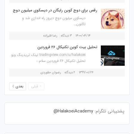
رقص برای دوج کوین رایگان در دیسکوی میلیون دوج
دیسکوی میلیون دوج دیروز راه اندازی شد و
تاکنون...
۱۴۰۰/۰۴/۱۴
۳ دیدگاه
رضا قلیزاده
تحلیل بیت کوین تکنیکال 26 فروردین
tradingview.com/u/halakoei لینک تریدینگ ویو
تحلیل تکنیکال 26 فروردین سلام...
۱۳۹۹/۰۱/۲۶
۲ دیدگاه
رضوان حقوردی
قبلی
بعدی
پشتیبانی تلگرام:
HalakoeiAcademy@