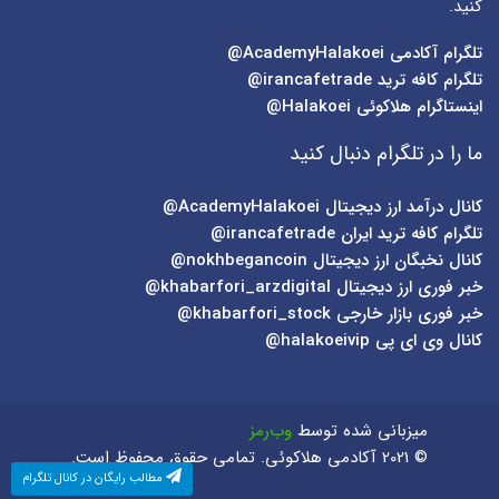
کنید.
تلگرام آکادمی
AcademyHalakoei@
تلگرام کافه ترید
irancafetrade@
اینستاگرام هلاکوئی
Halakoei@
ما را در تلگرام دنبال کنید
کانال درآمد ارز دیجیتال
AcademyHalakoei@
تلگرام کافه ترید ایران
irancafetrade@
کانال نخبگان ارز دیجیتال
nokhbegancoin@
خبر فوری ارز دیجیتال
khabarfori_arzdigital@
خبر فوری بازار خارجی
khabarfori_stock@
کانال وی ای پی
halakoeivip@
میزبانی شده توسط
وب‌رمز
© 2021 آکادمی هلاکوئی. تمامی حقوق محفوظ است.
مطالب رایگان در کانال تلگرام