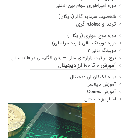
دوره امپراطوری سهام بین المللی
شخصیت سرمایه گذار (رایگان)
ترید و معامله گری
دوره موج سواری (رایگان)
دوره دوپینگ مالی (ترید حرفه ای)
دوپینگ مالی ۲
برج مراقبت بازارهای مالی – زبان انگلیسی در فاندامنتال
آموزش 0 تا 100 ارز دیجیتال
دوره نخبگان ارز دیجیتال
آموزش باینانس
آموزش Coinex
اخبار ارز دیجیتال