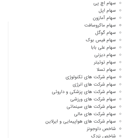
سهام اچ پی
سهام اپل
سهام آمازون
سهام ماکروسافت
سهام گوگل
سهام فیس بوک
سهام علی بابا
سهام دیزنی
سهام توئیتر
سهام تسلا
سهام شرکت های تکنولوژی
سهام شرکت های انرژی
سهام شرکت های پزشکی و داروئی
سهام شرکت های ورزشی
سهام شرکت های سینمائی
سهام شرکت های مالی
سهام شرکت های هواپیمایی و ایرلاین
شاخص داوجونز
شاخص نزدک