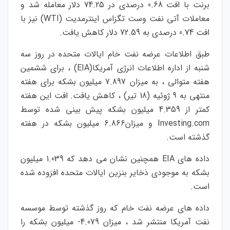
برنت با افت 0.68 درصدی در 74.25 دلار معامله شد و
معاملات آتی نفت وست تگزاس اینترمدیت (WTI) نیز با
افت 0.74 درصدی به 72.59 دلار کاهش یافت.
طبق اطلاعات عرضه نفت خام ایالات متحده در روز سه
شنبه از اداره اطلاعات انرژی آمریکا(EIA) ، برای ششمین
هفته متوالی ، به میزان 7.897 میلیون بشکه برای هفته
منتهی به 9 ژوئیه (18 تیر) ، کاهش یافت. افت این هفته
کمتر از 4.359 میلیون بشکه پیش بینی شده توسط
Investing.com و میزان6.866 میلیون بشکه در هفته
گذشته است.
داده های EIA همچنین نشان می دهد که 1.039 میلیون
بشکه به موجودی ذخایر بنزین ایالات متحده افزوده شده
است.
داده های عرضه نفت خام که روز گذشته توسط موسسه
نفت آمریکا منتشر شد ، میزان 4.079- میلیون بشکه را