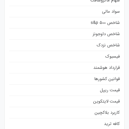
سهام ماکروسافت
سواد مالی
شاخص s&p 500
شاخص داوجونز
شاخص نزدک
فیسبوک
قرارداد هوشمند
قوانین کشورها
قیمت ریپل
قیمت لایتکوین
کاربرد بلاکچین
کافه ترید