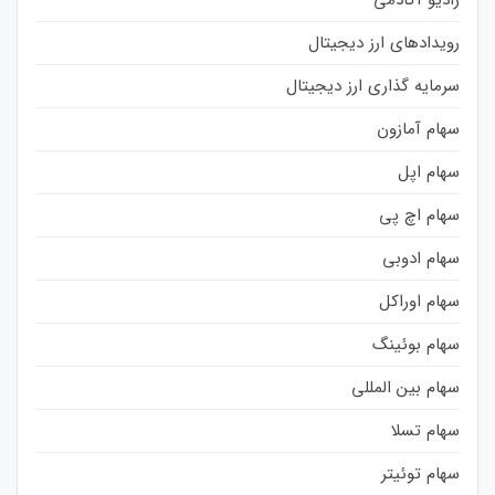
رادیو آکادمی
رویدادهای ارز دیجیتال
سرمایه گذاری ارز دیجیتال
سهام آمازون
سهام اپل
سهام اچ پی
سهام ادوبی
سهام اوراکل
سهام بوئینگ
سهام بین المللی
سهام تسلا
سهام توئیتر