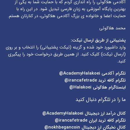
آکادمی هلاکوئی را راه اندازی کردم که با حمایت شما به یکی از
بهترین پایگاه آموزشی به زبان فارسی تبدیل شود. در این راه با
حمایت اعضا و خانواده ی بزرگ آکادمی هلاکوئی، در کنارتان هستم.
محمد هلاکوئی
پشتیبانی از طریق ارسال تیکت:
وارد داشبورد خود شده و گزینه (
تیکت پشتیبانی
) را انتخاب و بر روی
(
ارسال تیکت
) کلیک کنید. از همین طریق درخواست خود را پیگیری
کنید.
تلگرام آکادمی
AcademyHalakoei@
تلگرام کافه ترید
irancafetrade@
اینستاگرام هلاکوئی
Halakoei@
ما را در تلگرام دنبال کنید
کانال درآمد ارز دیجیتال
AcademyHalakoei@
تلگرام کافه ترید ایران
irancafetrade@
کانال نخبگان ارز دیجیتال
nokhbegancoin@