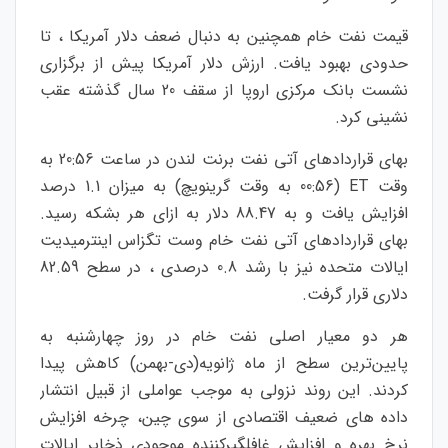
قیمت نفت خام همچنین به دنبال ضعف دلار آمریکا ، تا
حدودی بهبود یافت. ارزش دلار آمریکا پیش از برگزاری
نشست بانک مرکزی اروپا از سقف 20 سال گذشته عقب
نشینی کرد.
بهای قراردادهای آتی نفت برنت لندن در ساعت 20:56 به
وقت ET (00:56 به وقت گرینویچ) به میزان 1.1 درصد
افزایش یافت و به 88.47 دلار به ازای هر بشکه رسید.
بهای قراردادهای آتی نفت خام وست تگزاس اینترمیدیت
ایالات متحده نیز با رشد 0.8 درصدی ، در سطح 82.59
دلاری قرار گرفت.
هر دو معیار اصلی نفت خام در روز چهارشنبه به
پایین‌ترین سطح از ماه ژانویه(دی-بهمن) کاهش پیدا
کردند. این روند نزولی به موجب عواملی از قبیل انتشار
داده های ضعیف اقتصادی از سوی چین، چرخه افزایش
نرخ بهره و افزایش غافلگیرکننده موجودی ذخایر ایالات