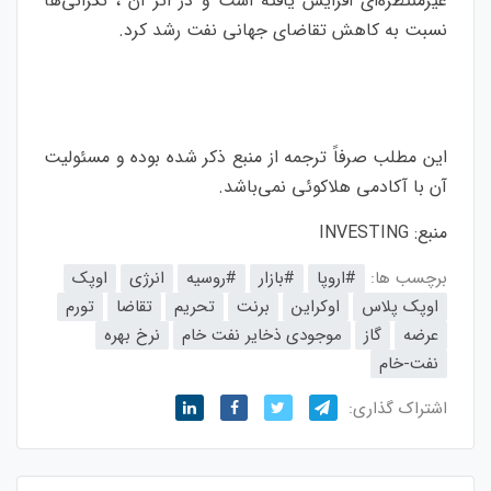
غیرمنتظره‌ای افزایش یافته است و در اثر آن ، نگرانی‌ها
نسبت به کاهش تقاضای جهانی نفت رشد کرد.
این مطلب صرفاً ترجمه از منبع ذکر شده بوده و مسئولیت
آن با آکادمی هلاکوئی نمی‌باشد.
منبع:
INVESTING
برچسب ها:
#اروپا
#بازار
#روسیه
انرژی
اوپک
اوپک پلاس
اوکراین
برنت
تحریم
تقاضا
تورم
عرضه
گاز
موجودی ذخایر نفت خام
نرخ بهره
نفت-خام
اشتراک گذاری: