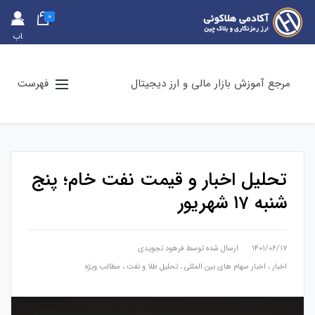
0
حس
اب
کارب
ری
مرجع آموزش بازار مالی و ارز دیجیتال
فهرست
تحلیل اخبار و قیمت نفت خام؛ پنج
شنبه ۱7 شهریور
۱۴۰۱/۰۶/۱۷
ارسال شده توسط
فرهود تجویدی
اخبار
،
اخبار سهام های بین المللی
،
تحلیل طلا و نفت
،
مطالب ویژه