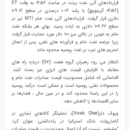
قراردادهای آتی نفت برنت در ساعت 12:56 به وقت ET
(04:56 گرینویچ) با رشد 0.06 درصدی در سطح 109.16
دلاری قرار گرفت. قراردادهای آتی نفت خام WTI نیز در
سطح 107.62 دلاری به ثبات رسید. بهای هر بشکه نفت
خام به خوبی در بالای مرز 100 دلار مورد حمایت قرار گرفت
زیرا عرضه نفت خام و فرآورده های نفتی پس از اعمال
تحریم های غرب بر نفت روسیه محدود ماند.
انتظار می رود رهبران گروه هفت (G7) درباره راه های
مقابله با افزایش قیمت های انرژی نیز بحث کنند.
اقداماتی که شامل محدودیت قیمت صادرات نفت خام و
محصولات نفتی روسیه است و ممکن است درآمد روسیه
را در این راستا محدود کند و در عین حال ، فشارها بر
سایر اقتصادها را کاهش دهد.
ویوک دار(Vivek Dhar)، تحلیلگر کالاهای تجاری در
کامان‌ولت بانکِ استرالیا در یادداشتی عنوان کرد:
“مشخص نیست که آیا اعمال محدودیت بر قیمت صادرات