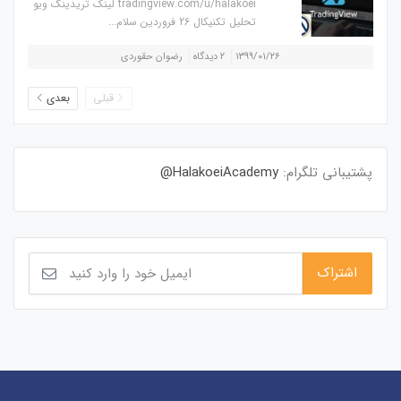
tradingview.com/u/halakoei لینک تریدینگ ویو
تحلیل تکنیکال 26 فروردین سلام...
۱۳۹۹/۰۱/۲۶
۲ دیدگاه
رضوان حقوردی
قبلی
بعدی
پشتیبانی تلگرام:
HalakoeiAcademy@