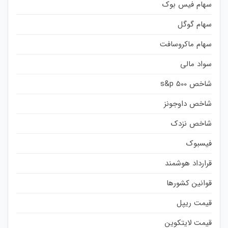
سهام فیس بوک
سهام گوگل
سهام ماکروسافت
سواد مالی
شاخص s&p 500
شاخص داوجونز
شاخص نزدک
فیسبوک
قرارداد هوشمند
قوانین کشورها
قیمت ریپل
قیمت لایتکوین